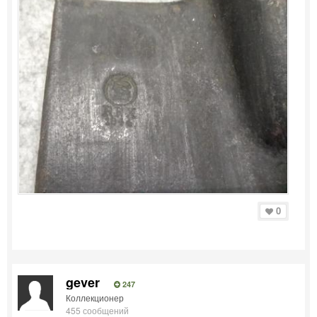
0
gever
247
Коллекционер
455 сообщений