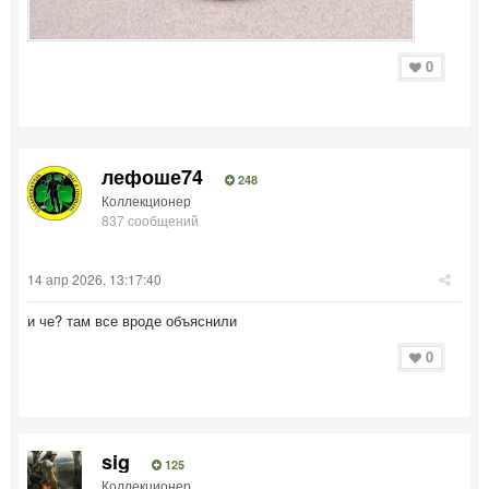
0
лефоше74
248
Коллекционер
837 сообщений
14 апр 2026, 13:17:40
и че? там все вроде объяснили
0
sig
125
Коллекционер