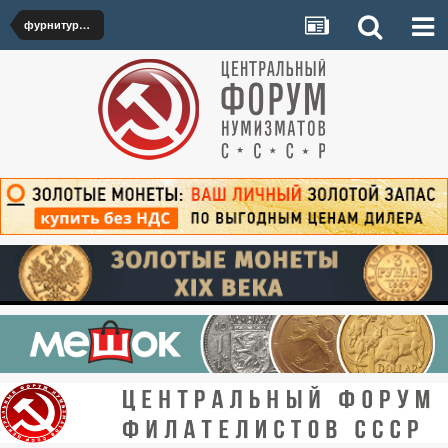
фурнитура/амуниция