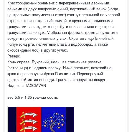
Крестообразный орнамент с перекрещенными двойными
венками из двух шнуровых линий, вертикальный венок (когда
центральные полумесяцы стоят) изогнут вершиной по часовой
стрелке, горизонтальный прямой, с крупными кольцевыми
гранулами на каждом конце. Дуги спина к спине в центре с
гранулами на концах. V-образная форма с тремя аннулетами
вокруг в противоположных углах. Скрытое лицо (линейный
полумесяц рта, пеллетные глаза и подбородок, а также
скобовидный лоб) в других углах.
Реверс
Конь справа. Букраний, большая солнечная розетка
(ветреница) и надпись вверху. Ниже предмет, похожий на
крюк (перевернутая буква R из ветки). Перевернутый
цветочный мотив впереди. Гранулы и аннулеты вокруг.
Надпись: TAXCIAVAN
вес 5,5 и 1,35 грамма соотв.