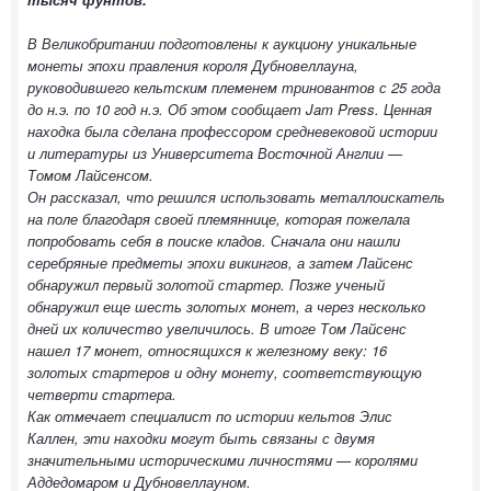
В Великобритании подготовлены к аукциону уникальные
монеты эпохи правления короля Дубновеллауна,
руководившего кельтским племенем триновантов с 25 года
до н.э. по 10 год н.э. Об этом сообщает Jam Press. Ценная
находка была сделана профессором средневековой истории
и литературы из Университета Восточной Англии —
Томом Лайсенсом.
Он рассказал, что решился использовать металлоискатель
на поле благодаря своей племяннице, которая пожелала
попробовать себя в поиске кладов. Сначала они нашли
серебряные предметы эпохи викингов, а затем Лайсенс
обнаружил первый золотой стартер. Позже ученый
обнаружил еще шесть золотых монет, а через несколько
дней их количество увеличилось. В итоге Том Лайсенс
нашел 17 монет, относящихся к железному веку: 16
золотых стартеров и одну монету, соответствующую
четверти стартера.
Как отмечает специалист по истории кельтов Элис
Каллен, эти находки могут быть связаны с двумя
значительными историческими личностями — королями
Аддедомаром и Дубновеллауном.