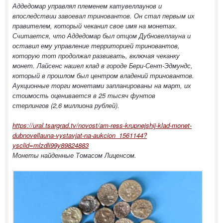
Аддедомар управлял племенем катувеллаунов и
впоследствии завоевал триновантов. Он стал первым их
правителем, который чеканил свое имя на монетах.
Считается, что Аддедомар был отцом Дубновеллауна и
оставил ему управление территорией триновантов,
которую тот продолжал развивать, включая чеканку
монет. Лайсенс нашел клад в городе Бери-Сент-Эдмундс,
который в прошлом был центром владений триновантов.
Аукционные торги монетами запланированы на март, их
стоимость оценивается в 25 тысяч фунтов
стерлингов (2,6 миллиона рублей).
https://ural.tsargrad.tv/novost/am-ress-krupnejshij-klad-monet-
dubnovellauna-vystavjat-na-aukcion_1561144?
ysclid=mlzdli99y89824883
Монеты найденные Томасом Лиценсом.