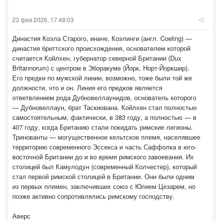
23 фев 2026, 17:48:03
Династия Коэла Старого, иначе, Коэлинги (англ. Coeling) —
династия бриттского происхождения, основателем которой
считается Койлхен, губернатор северной Британии (Dux
Britannorum) с центром в Эборакуме (Йорк, Норт-Йоркшир).
Его предки по мужской линии, возможно, тоже были той же
должности, что и он. Линия его предков является
ответвлением рода Дубновеллаунидов, основатель которого
— Дубновеллаун, брат Таскиована. Койлхен стал полностью
самостоятельным, фактически, в 383 году, а полностью — в
407 году, когда Британию стали покидать римские легионы.
Тринованты — могущественное кельтское племя, населявшее
территорию современного Эссекса и часть Саффолка в юго-
восточной Британии до и во время римского завоевания. Их
столицей был Камулодун (современный Колчестер), который
стал первой римской столицей в Британии. Они были одним
из первых племен, заключивших союз с Юлием Цезарем, но
позже активно сопротивлялись римскому господству.
Аверс