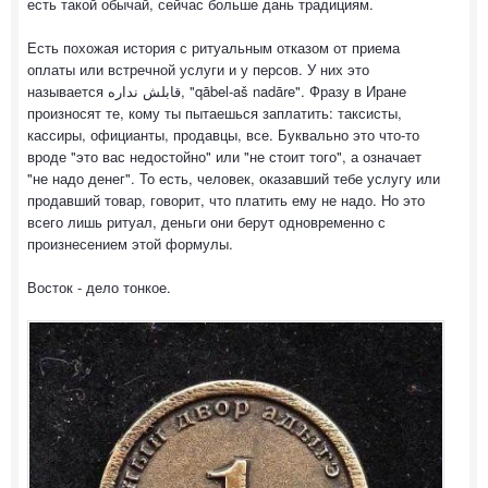
есть такой обычай, сейчас больше дань традициям.
Есть похожая история с ритуальным отказом от приема
оплаты или встречной услуги и у персов. У них это
называется قابلش نداره, "qābel-aš nadāre". Фразу в Иране
произносят те, кому ты пытаешься заплатить: таксисты,
кассиры, официанты, продавцы, все. Буквально это что-то
вроде "это вас недостойно" или "не стоит того", а означает
"не надо денег". То есть, человек, оказавший тебе услугу или
продавший товар, говорит, что платить ему не надо. Но это
всего лишь ритуал, деньги они берут одновременно с
произнесением этой формулы.
Восток - дело тонкое.