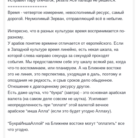
================
Время - четвертое измерение, невосполнимый ресурс, самый
дорогой. Неумолимый Зерван, отправляющий всё в небытие.
Интересно, что в разных культурах время воспринимается по-
разному.
У арабов понятие времени отличается от европейского. Если
в Западной культуре время линейно, есть некая шкала, на
которой слева направо секунда за секундой проходят
события. Мы предоставляем себе эту шкалу всякий раз, когда
что-то воспоминаем, или планируем. А на Ближнем востоке
это не линия, это перспектива, уходящая в даль, поэтому и
опоздания не редкость, и срыв сроков дело обыденное.
Отношение к драгоценному ресурсу другое.
Есть даже шутка, что "букра" (завтра) - это основная арабская
валюта (на самом деле совсем не шутка). Усиливает
неопределенность при "оплате" этой валютой вечное
арабское "инша Алла" (если это будет угодно Аллаху).
"БукраИншаАллой" на Ближнем востоке могут "оплатить" все
что угодно.