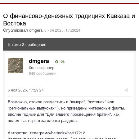
О финансово-денежных традициях Кавказа и
Востока
Опубликовал dmgera
,
6 ноя 2025, 17:29:24
В теме 2 сообщения
dmgera
196
Коллекционер
849 сообщений
6 ноя 2025, 17:29:24
Возможно, стоило разместить в "юморе", "жетонах" или
"региональных выпусках" ), но приведены интересные факты,
вполне годные для "Для вящего просвещения братии", как
велел Пастырь в заголовке раздела.
Авторство: телеграм/whattackwhat/17212
Исправил пару опечаток, резать Асе пальцы не решился.