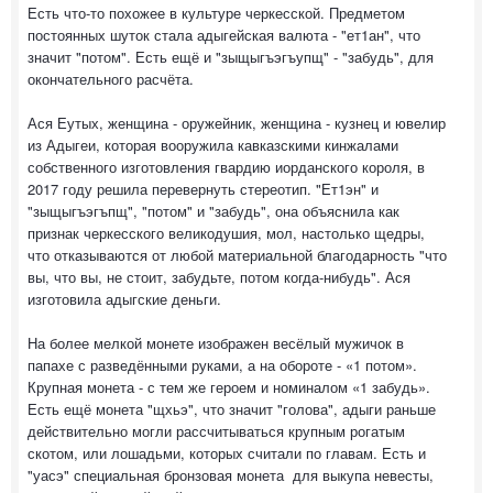
Есть что-то похожее в культуре черкесской. Предметом
постоянных шуток стала адыгейская валюта - "ет1ан", что
значит "потом". Есть ещё и "зыщыгъэгъупщ" - "забудь", для
окончательного расчёта.
Ася Еутых, женщина - оружейник, женщина - кузнец и ювелир
из Адыгеи, которая вооружила кавказскими кинжалами
собственного изготовления гвардию иорданского короля, в
2017 году решила перевернуть стереотип. "Ет1эн" и
"зыщыгъэгъпщ", "потом" и "забудь", она объяснила как
признак черкесского великодушия, мол, настолько щедры,
что отказываются от любой материальной благодарность "что
вы, что вы, не стоит, забудьте, потом когда-нибудь". Ася
изготовила адыгские деньги.
На более мелкой монете изображен весёлый мужичок в
папахе с разведёнными руками, а на обороте - «1 потом».
Крупная монета - с тем же героем и номиналом «1 забудь».
Есть ещё монета "щхьэ", что значит "голова", адыги раньше
действительно могли рассчитываться крупным рогатым
скотом, или лошадьми, которых считали по главам. Есть и
"уасэ" специальная бронзовая монета для выкупа невесты,