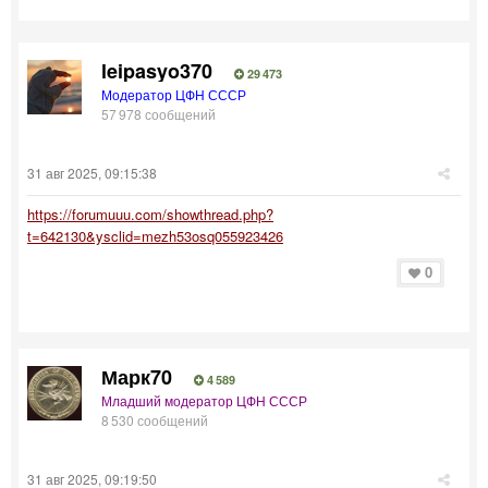
leipasyo370
29 473
Модератор ЦФН СССР
57 978 сообщений
31 авг 2025, 09:15:38
https://forumuuu.com/showthread.php?
t=642130&ysclid=mezh53osq055923426
0
Марк70
4 589
Младший модератор ЦФН СССР
8 530 сообщений
31 авг 2025, 09:19:50