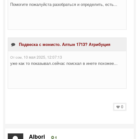
0
Albori
4