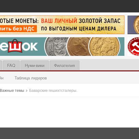
FAQ
Нуми-вики
Филателия
йн
Таблица лидеров
Важные темы
Баварские гешихтсталеры.