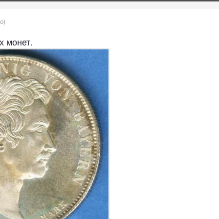
о)
х монет.