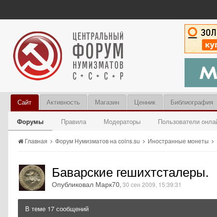
Сайт
Активность
Магазин
Ценник
Библиография
Форумы
Правила
Модераторы
Пользователи онла
Главная
Форум Нумизматов на coins.su
Иностранные монеты
Баварские гешихтсталеры.
Опубликовал Марк70
,
30 сен 2009, 15:39:31
В теме 17 сообщений