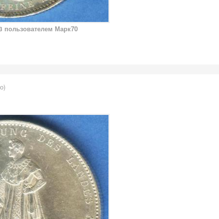
пользователем Марк70
3
о)