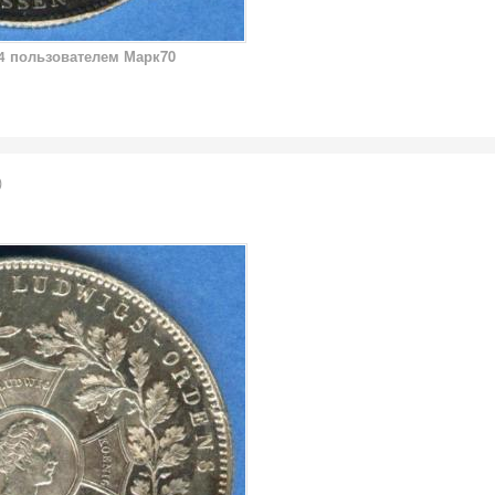
пользователем Марк70
4
)