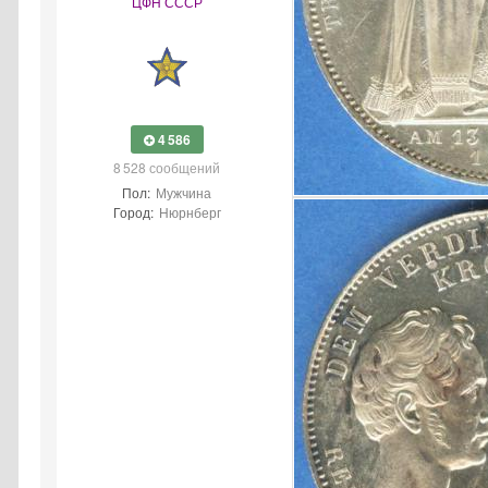
ЦФН СССР
4 586
8 528 сообщений
Пол:
Мужчина
Город:
Нюрнберг