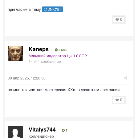
пригласим в тему
@DNK781
0
Kaneps
5 686
Младший модератор ЦФН СССР
14 941 сообщение
30 апр 2025, 12:26:50
по мне так частная мастерская ХХв. в ужастном состоянии.
0
Vitalys744
1
Коллекционер