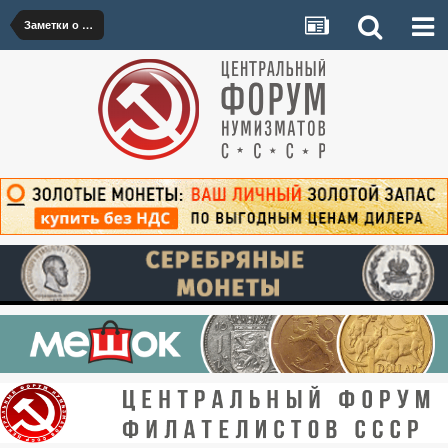
Заметки о византийской нумизматике