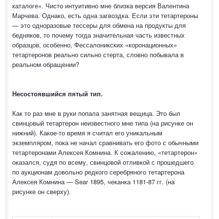
каталоге». Чисто интуитивно мне близка версия Валентина
Марчева. Однако, есть одна загвоздка. Если эти тетартероны
— это одноразовые тессеры для обмена на продукты для
бедняков, то почему тогда значительная часть известных
образцов, особенно, Фессалоникских «коронационных»
тетартеронов реально сильно стерта, словно побывала в
реальном обращении?
Несостоявшийся пятый тип.
Как то раз мне в руки попала занятная вещица. Это был
свинцовый тетартерон неизвестного мне типа (на рисунке он
нижний). Какое-то время я считал его уникальным
экземпляром, пока не начал сравнивать его фото с обычными
тетартеронами Алексея Комнина. К сожалению, «тетартерон»
оказался, судя по всему, свинцовой отливкой с прошедшего
по аукционам довольно редкого серебряного тетартерона
Алексея Комнина — Sear 1895, чеканка 1181-87 гг. (на
рисунке он сверху).