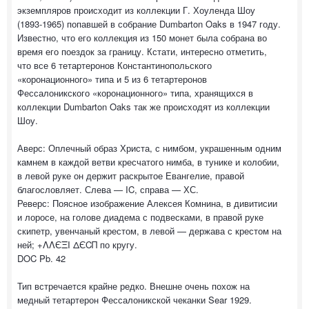
экземпляров происходит из коллекции Г. Хоуленда Шоу
(1893-1965) попавшей в собрание Dumbarton Oaks в 1947 году.
Известно, что его коллекция из 150 монет была собрана во
время его поездок за границу. Кстати, интересно отметить,
что все 6 тетартеронов Константинопольского
«коронационного» типа и 5 из 6 тетартеронов
Фессалоникского «коронационного» типа, хранящихся в
коллекции Dumbarton Oaks так же происходят из коллекции
Шоу.
Аверс: Оплечный образ Христа, с нимбом, украшенным одним
камнем в каждой ветви кресчатого нимба, в тунике и колобии,
в левой руке он держит раскрытое Евангелие, правой
благословляет. Слева — IC, справа — ХС.
Реверс: Поясное изображение Алексея Комнина, в дивитисии
и лоросе, на голове диадема с подвесками, в правой руке
скипетр, увенчаный крестом, в левой — держава с крестом на
ней; +ΛΛЄΞI ΔЄCΠ по кругу.
DOC Pb. 42
Тип встречается крайне редко. Внешне очень похож на
медный тетартерон Фессалоникской чеканки Sear 1929.