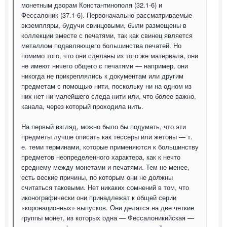
монетным дворам Константинополя (32.1-6) и
Фессалоник (37.1-6). Первоначально рассматриваемые
экземпляры, будучи свинцовыми, были размещены в
коллекции вместе с печатями, так как свинец является
металлом подавляющего большинства печатей. Но
помимо того, что они сделаны из того же материала, они
не имеют ничего общего с печатями — например, они
никогда не прикреплялись к документам или другим
предметам с помощью нити, поскольку ни на одном из
них нет ни малейшего следа нити или, что более важно,
канала, через который проходила нить.
На первый взгляд, можно было бы подумать, что эти
предметы лучше описать как тессеры или жетоны — т.
е. теми терминами, которые применяются к большинству
предметов неопределенного характера, как к нечто
среднему между монетами и печатями. Тем не менее,
есть веские причины, по которым они не должны
считаться таковыми. Нет никаких сомнений в том, что
иконографически они принадлежат к общей серии
«коронационных» выпусков. Они делятся на две четкие
группы монет, из которых одна — Фессалоникийская —