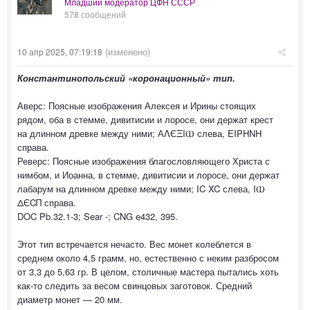
Младший модератор ЦФН СССР
578 сообщений
(изменено)
10 апр 2025, 07:19:18
Константинопольский «коронационный» тип.
Аверс: Поясные изображения Алексея и Ирины стоящих
рядом, оба в стемме, дивитисии и лоросе, они держат крест
на длинном древке между ними; АΛЄΞIⲰ слева, EIPHNH
справа.
Реверс: Поясные изображения благословляющего Христа с
нимбом, и Иоанна, в стемме, дивитисии и лоросе, они держат
лабарум на длинном древке между ними; IC XC слева, IⲰ
ΔЄCΠ справа.
DOC Pb.32.1-3; Sear -; CNG e432, 395.
Этот тип встречается нечасто. Вес монет колеблется в
среднем около 4,5 грамм, но, естественно с неким разбросом
от 3,3 до 5,63 гр. В целом, столичные мастера пытались хоть
как-то следить за весом свинцовых заготовок. Средний
диаметр монет — 20 мм.