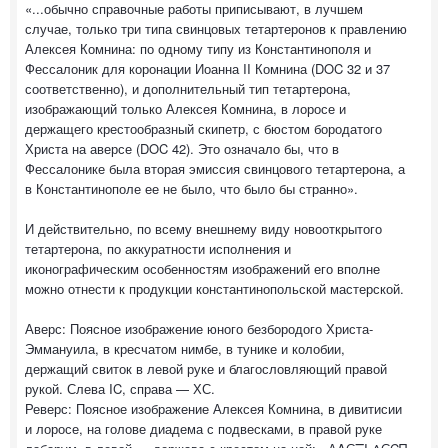
«...обычно справочные работы приписывают, в лучшем
случае, только три типа свинцовых тетартеронов к правлению
Алексея Комнина: по одному типу из Константинополя и
Фессалоник для коронации Иоанна II Комнина (DOC 32 и 37
соответственно), и дополнительный тип тетартерона,
изображающий только Алексея Комнина, в лоросе и
держащего крестообразный скипетр, с бюстом бородатого
Христа на аверсе (DOC 42). Это означало бы, что в
Фессалонике была вторая эмиссия свинцового тетартерона, а
в Константинополе ее не было, что было бы странно».
И действительно, по всему внешнему виду новооткрытого
тетартерона, по аккуратности исполнения и
иконографическим особенностям изображений его вполне
можно отнести к продукции константинопольской мастерской.
Аверс: Поясное изображение юного безбородого Христа-
Эммануила, в кресчатом нимбе, в тунике и колобии,
держащий свиток в левой руке и благословляющий правой
рукой. Слева IC, справа — ХС.
Реверс: Поясное изображение Алексея Комнина, в дивитисии
и лоросе, на голове диадема с подвесками, в правой руке