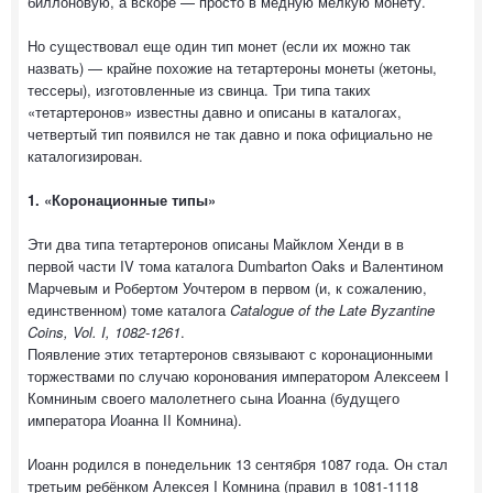
биллоновую, а вскоре — просто в медную мелкую монету.
Но существовал еще один тип монет (если их можно так
назвать) — крайне похожие на тетартероны монеты (жетоны,
тессеры), изготовленные из свинца. Три типа таких
«тетартеронов» известны давно и описаны в каталогах,
четвертый тип появился не так давно и пока официально не
каталогизирован.
1. «Коронационные типы»
Эти два типа тетартеронов описаны Майклом Хенди в в
первой части IV тома каталога Dumbarton Oaks и Валентином
Марчевым и Робертом Уочтером в первом (и, к сожалению,
единственном) томе каталога
Catalogue of the Late Byzantine
Coins, Vol. I, 1082-1261
.
Появление этих тетартеронов связывают с коронационными
торжествами по случаю коронования императором Алексеем I
Комниным своего малолетнего сына Иоанна (будущего
императора Иоанна II Комнина).
Иоанн родился в понедельник 13 сентября 1087 года. Он стал
третьим ребёнком Алексея I Комнина (правил в 1081-1118