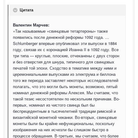
Цитата
Валентин Марчев:
«Так называемые «свинцовые тетартероны» также
появились после денежной реформы 1092 года. …
Schlumberger впервые опубликовал эти выпуски в 1884
году, связав их с коронацией Иоанна II в 1092 году. Все
три типа — круглые, плоские, отчеканены с двух сторон
и без отверстия для шнура, типичного для свинцовых
печатей той эпохи. Сходство в тематике между ними и
церемониальными выпусками из электрума и биллона
того же периода заставляет некоторых исследователей
полагать, что это могли быть монеты, возможно, пятый
номинал денежной реформы Алексея. Мы считаем, что
такой тезис несостоятелен по нескольким причинам. Во-
первых, номинал из чистого свинца был бы
беспрецедентным в тысячелетней традиции римской и
византийской монетной чеканки. Во-вторых, свинцовые
монеты были бы крайне нефункциональны, поскольку
изображения на них исчезли бы слишком быстро в
процессе обращения. В-третьих, мы считаем, что более