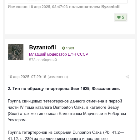
Изменено
пользователем Byzantofil
18 апр 2025, 08:47:03
5
Byzantofil
1 203
Младший модератор ЦФН СССР
578 сообщений
(изменено)
10 апр 2025, 07:29:16
2. Тип по образцу тетартерона Sear 1929, Фессалоники.
Группа свинцовых тетертеронов данного отмечена в первой
части IV тома каталога Dumbarton Oaks, в каталоге Seaby
(Sear) а так же тип описан Валентином Марчевым и Робертом
Уочтером.
Группа тетартеронов из собрания Dunbarton Oaks (Pb. 41.2—
41.12, с. 239) за исключением первого и последнего