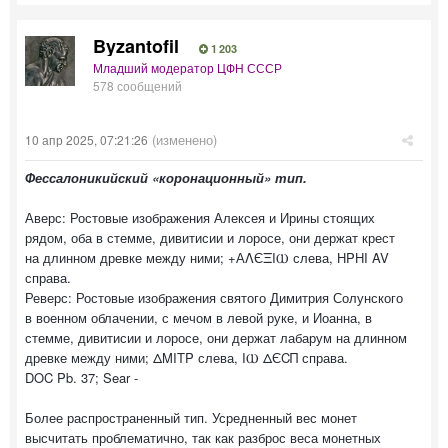
Byzantofil
1 203
Младший модератор ЦФН СССР
578 сообщений
(изменено)
10 апр 2025, 07:21:26
Фессалоникийский «коронационный» тип.
Аверс: Ростовые изображения Алексея и Ирины стоящих
рядом, оба в стемме, дивитисии и лоросе, они держат крест
на длинном древке между ними; +АΛЄΞIⲰ слева, НPHI AV
справа.
Реверс: Ростовые изображения святого Димитрия Солунского
в военном облачении, с мечом в левой руке, и Иоанна, в
стемме, дивитисии и лоросе, они держат лабарум на длинном
древке между ними; ΔMITP слева, IⲰ ΔЄCΠ справа.
DOC Pb. 37; Sear -
Более распространенный тип. Усредненный вес монет
высчитать проблематично, так как разброс веса монетных