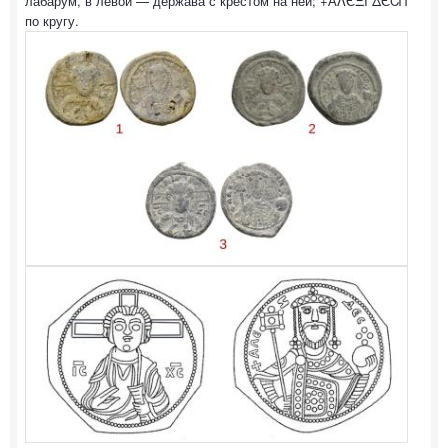
лабарум, в левой — держава с крестом на ней; +АΛЄΞI ΔЄCΠ
по кругу.