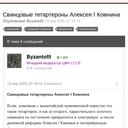
Свинцовые тетартероны Алексея I Комнина
Опубликовал Byzantofil
,
10 апр 2025, 07:16:13
алексей i
алексей i комнин
византия
тетартерон
В теме 9 сообщений
Byzantofil
1 203
Младший модератор ЦФН СССР
578 сообщений
(изменено)
10 апр 2025, 07:16:14
Свинцовые тетартероны Алексея I Комнина
Всем, знакомым с византийской нумизматикой известно что
такое тетартерон, и как из второго, параллельного золотого
номинала он постепенно превратился в электровую, а после
денежной реформы Алексея I Комнина в посеребренную