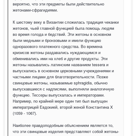
вероятно, что эти предметы были действительно
жетонами-сфрагидиями.
К шестому веку в Византии сложилась традиция чеканки
жетонов, чьей главной функцией была помощь людям
во время голода и бедствий. Эти жетоны в основном
были медными и бронзовыми и имели функцию
одноразового платежного средства. Во времена
кризисов жетоны раздавались нуждающимся и
обменивались ими на хлеб и другие продукты. Эти
жетоны назывались латинским названием tessera и
выпускались в основном церковными учреждениями и
частными лицами для благотворительности. Позже
свинцовые жетоны, называемые sphragidia, обычно
выпускавшиеся с надписями, выполняли аналогичную
функцию. Тессеры выпускалась и императорами.
Например, по крайней мере один тип был выпущен
императрицей Евдокией, второй женой Константина X
(1059 - 1067).
Наиболее правдоподобным объяснением является то,
что эти свинцовые изделия представляют собой жетоны-