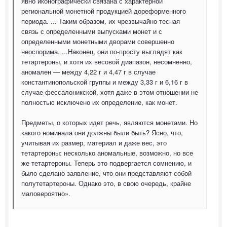
явно иконографически связана с характерной
региональной монетной продукцией дореформенного
периода. ... Таким образом, их чрезвычайно тесная
связь с определенными выпусками монет и с
определенными монетными дворами совершенно
неоспорима. ...Наконец, они по-просту выглядят как
тетартероны, и хотя их весовой диапазон, несомненно,
аномален — между 4,22 г и 4,47 г в случае
константинопольской группы и между 3,33 г и 6,16 г в
случае фессалоникской, хотя даже в этом отношении не
полностью исключено их определение, как монет.
Предметы, о которых идет речь, являются монетами. Но
какого номинала они должны были быть? Ясно, что,
учитывая их размер, материал и даже вес, это
тетартероны: несколько аномальные, возможно, но все
же тетартероны. Теперь это подвергается сомнению, и
было сделано заявление, что они представляют собой
полутетартероны. Однако это, в свою очередь, крайне
маловероятно».