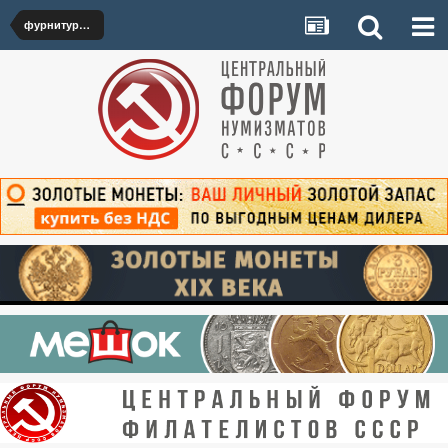
фурнитура/амуниция