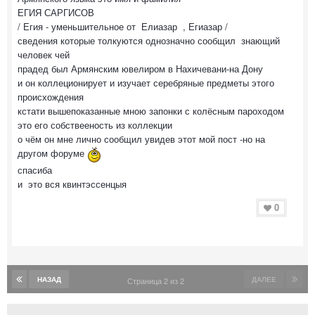
ЕГИЯ САРГИСОВ
/ Егия - уменьшительное от Елиазар , Егиазар /
сведения которые толкуются однозначно сообщил знающий
человек чей
прадед был Армянским ювелиром в Нахичевани-на Дону
и он коллеционирует и изучает серебряные предметы этого
происхождения
кстати вышепоказанные мною запонки с колёсным пароходом
это его собствееность из коллекции
о чём он мне лично сообщил увидев этот мой пост -но на
другом форуме
спасиба
и это вся квинтэссенцыя
0
НАЗАД
ДАЛЕЕ
Страница 2 из 2