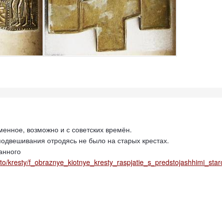
менное, возможно и с советских времён.
подвешивания отродясь не было на старых крестах.
анного
hoto/kresty/f_obraznye_kiotnye_kresty_raspjatie_s_predstojashhimi_st