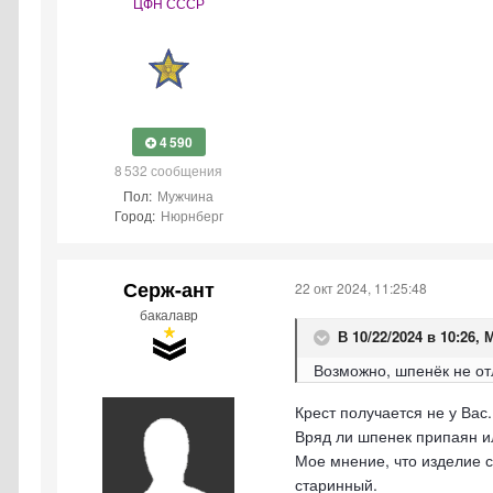
ЦФН СССР
4 590
8 532 сообщения
Пол:
Мужчина
Город:
Нюрнберг
Серж-ант
22 окт 2024, 11:25:48
бакалавр
В 10/22/2024 в 10:26,
М
Возможно, шпенёк не от
Крест получается не у Вас
Вряд ли шпенек припаян и
Мое мнение, что изделие с
старинный.