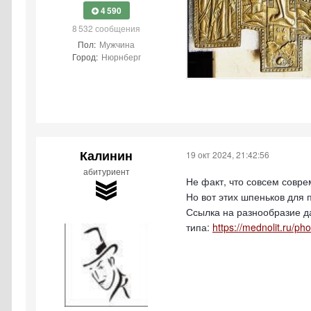
4 590
8 532 сообщения
Пол:
Мужчина
Город:
Нюрнберг
Калинин
19 окт 2024, 21:42:56
абитуриент
Не факт, что совсем совре
Но вот этих шпеньков для 
Ссылка на разнообразие д
типа:
https://mednolit.ru/p