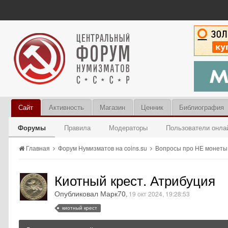
Сайт
Активность
Магазин
Ценник
Библиография
Форумы
Правила
Модераторы
Пользователи онла
Главная
Форум Нумизматов на coins.su
Вопросы про НЕ монет
Киотный крест. Атрибуция
Опубликовал Марк70
,
19 окт 2024, 19:28:53
киотный крест