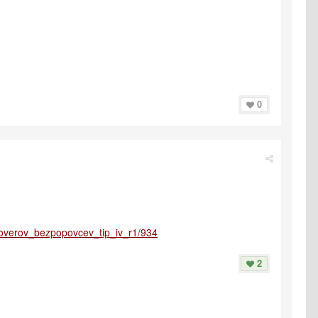
0
aroverov_bezpopovcev_tip_iv_r1/934
2