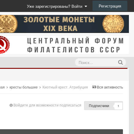
Регистрация
Уже зарегистрированы? Войти
ная
кресты большие
Киотный крест. Атрибуция
Вся активность
Войдите для возможности подписаться
Подписчики
1