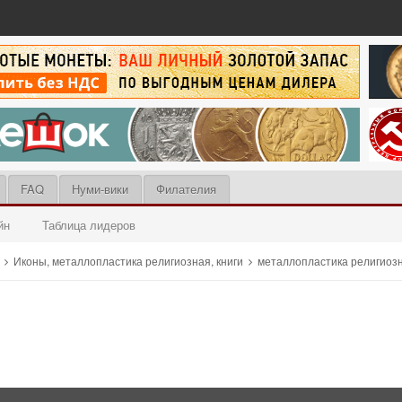
FAQ
Нуми-вики
Филателия
йн
Таблица лидеров
ы
Иконы, металлопластика религиозная, книги
металлопластика религиоз