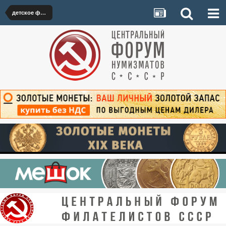
детское фуфло Империи кучками