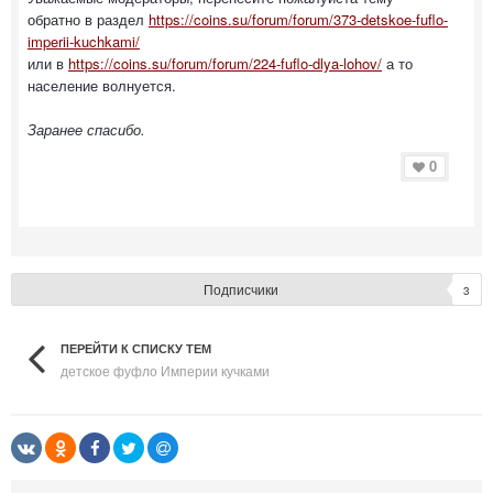
обратно в раздел
https://coins.su/forum/forum/373-detskoe-fuflo-
imperii-kuchkami/
или в
https://coins.su/forum/forum/224-fuflo-dlya-lohov/
а то
население волнуется.
Заранее спасибо.
0
Подписчики
3
ПЕРЕЙТИ К СПИСКУ ТЕМ
детское фуфло Империи кучками