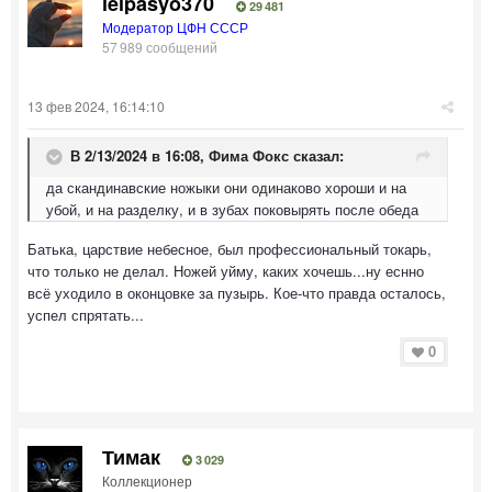
leipasyo370
29 481
Модератор ЦФН СССР
57 989 сообщений
13 фев 2024, 16:14:10
В 2/13/2024 в 16:08,
Фима Фокс
сказал:
да скандинавские ножыки они одинаково хороши и на
убой, и на разделку, и в зубах поковырять после обеда
Батька, царствие небесное, был профессиональный токарь,
что только не делал. Ножей уйму, каких хочешь...ну еснно
всё уходило в оконцовке за пузырь. Кое-что правда осталось,
успел спрятать...
0
Тимак
3 029
Коллекционер