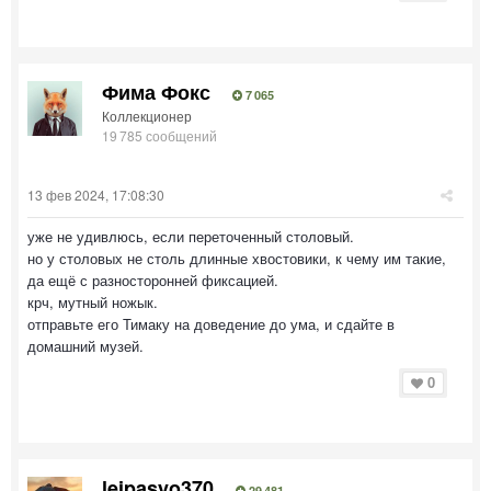
Фима Фокс
7 065
Коллекционер
19 785 сообщений
13 фев 2024, 17:08:30
уже не удивлюсь, если переточенный столовый.
но у столовых не столь длинные хвостовики, к чему им такие,
да ещё с разносторонней фиксацией.
крч, мутный ножык.
отправьте его Тимаку на доведение до ума, и сдайте в
домашний музей.
0
leipasyo370
29 481