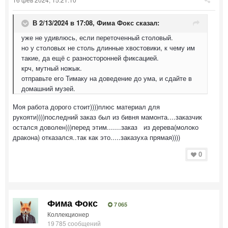
В 2/13/2024 в 17:08,
Фима Фокс
сказал:
уже не удивлюсь, если переточенный столовый.
но у столовых не столь длинные хвостовики, к чему им
такие, да ещё с разносторонней фиксацией.
крч, мутный ножык.
отправьте его Тимаку на доведение до ума, и сдайте в
домашний музей.
Моя работа дорого стоит))))плюс материал для
рукояти))))последний заказ был из бивня мамонта....заказчик
остался доволен)))перед этим.......заказ из дерева(молоко
дракона) отказался..так как это.....заказуха прямая))))
0
Фима Фокс
7 065
Коллекционер
19 785 сообщений