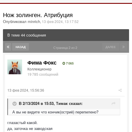
Нож золинген. Атрибуция
Опубликовал minrich
,
13 фев 2024, 13:17:52
В теме 44 сообщения
НАЗАД
ДАЛЕЕ
Страница 2 из 2
Фима Фокс
7 065
Коллекционер
19 785 сообщений
13 фев 2024, 15:56:36
В 2/13/2024 в 15:53,
Тимак
сказал:
А вы не видите что кончик(остриё) перепилено?
глазастый какой.
да, заточка не заводская