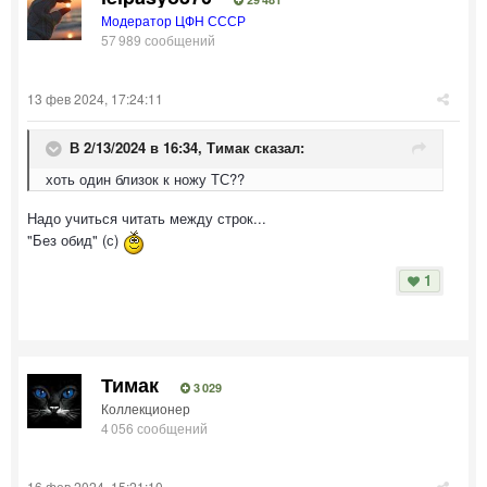
Модератор ЦФН СССР
57 989 сообщений
13 фев 2024, 17:24:11
В 2/13/2024 в 16:34,
Тимак
сказал:
хоть один близок к ножу ТС??
Надо учиться читать между строк...
"Без обид" (с)
1
Тимак
3 029
Коллекционер
4 056 сообщений
16 фев 2024, 15:21:10