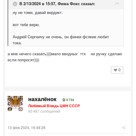
В 2/13/2024 в 15:57,
Фима Фокс
сказал:
ну не томи, давай вердикт.
вот тебе верю.
Андрей Сергеичу не очень, он финки фсякие любит
тока.
а мне нечего сказать))))мало вводных ттх но ручку сделаю
если попросят))))
0
нахалёнок
9 734
Любимый Вождь ЦФН СССР
60 487 сообщений
13 фев 2024, 16:48:26