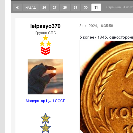
Страница 31 из 
26
27
28
29
30
31
НАЗАД
leipasyo370
8 окт 2024, 16:35:59
Группа СПБ
5 копеек 1945, односторо
Модератор ЦФН СССР