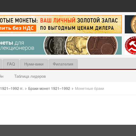
FAQ
Нуми-вики
Филателия
йн
Таблица лидеров
921–1992 гг.
Браки монет 1921–1992
Монетные браки