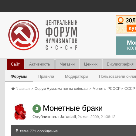
Сайт
Активность
Магазин
Ценник
Библиография
Форумы
Правила
Модераторы
Пользователи онла
Главная
Форум Нумизматов на coins.su
Монеты РСФСР и СССР 1
Монетные браки
Опубликовал Jaroslaff
,
24 мая 2009, 21:38:12
В теме 771 сообщение