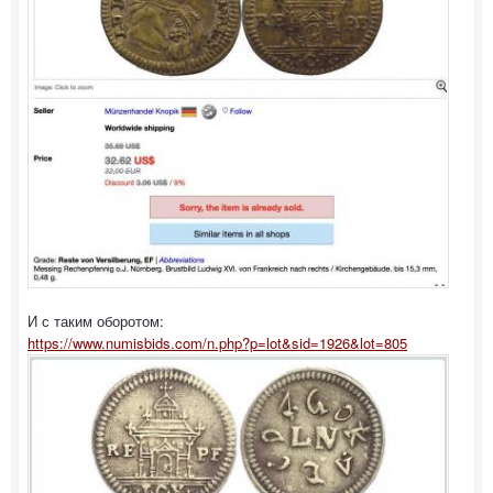
И с таким оборотом:
https://www.numisbids.com/n.php?p=lot&sid=1926&lot=805