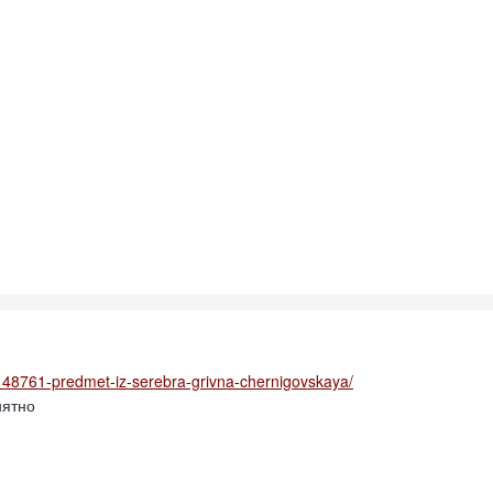
c/148761-predmet-iz-serebra-grivna-chernigovskaya/
нятно