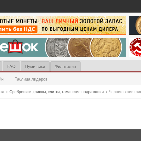
FAQ
Нуми-вики
Филателия
йн
Таблица лидеров
ика
Сребреники, гривны, слитки, таманские подражания
Черниговские гр