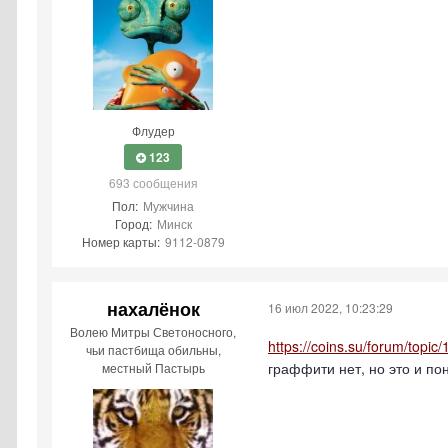
Флудер
123
693 сообщения
Пол:
Мужчина
Город:
Минск
Номер карты:
9112-0879
нахалёнок
16 июл 2022, 10:23:29
Волею Митры Светоносного,
https://coins.su/forum/topi
чьи пастбища обильны,
граффити нет, но это и по
местный Пастырь