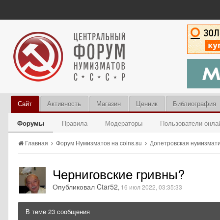
Сайт
Активность
Магазин
Ценник
Библиография
Форумы
Правила
Модераторы
Пользователи онла
Главная
Форум Нумизматов на coins.su
Допетровская нумизмат
Черниговские гривны?
Опубликовал Ctar52
,
16 июл 2022, 03:35:33
В теме 23 сообщения