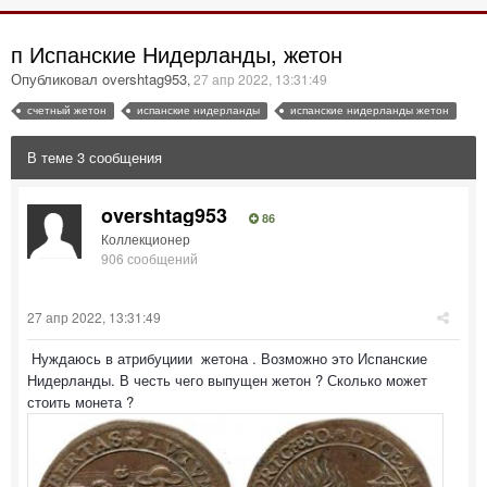
п Испанские Нидерланды, жетон
Опубликовал overshtag953
,
27 апр 2022, 13:31:49
счетный жетон
испанские нидерланды
испанские нидерланды жетон
В теме 3 сообщения
overshtag953
86
Коллекционер
906 сообщений
27 апр 2022, 13:31:49
Нуждаюсь в атрибуциии жетона . Возможно это Испанские
Нидерланды. В честь чего выпущен жетон ? Сколько может
стоить монета ?