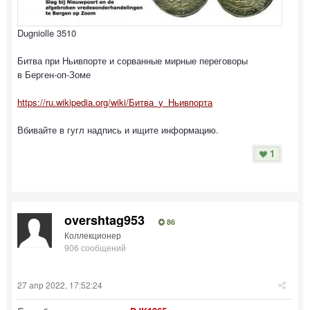
Dugniolle 3510
Битва при Ньивпорте и сорванные мирные переговоры
в Берген-оп-Зоме
https://ru.wikipedia.org/wiki/Битва_у_Ньивпорта
Вбивайте в гугл надпись и ищите информацию.
1
overshtag953
86
Коллекционер
906 сообщений
27 апр 2022, 17:52:24