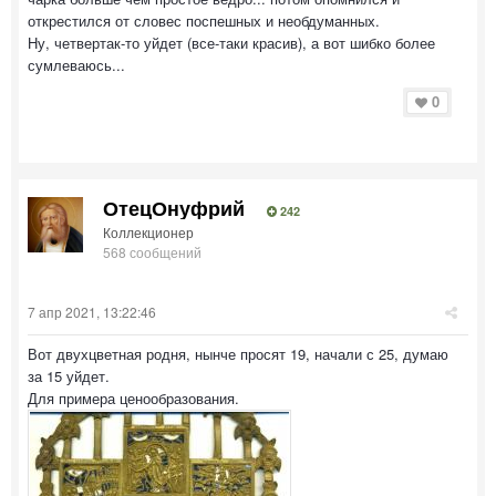
открестился от словес поспешных и необдуманных.
Ну, четвертак-то уйдет (все-таки красив), а вот шибко более
сумлеваюсь...
0
ОтецОнуфрий
242
Коллекционер
568 сообщений
7 апр 2021, 13:22:46
Вот двухцветная родня, нынче просят 19, начали с 25, думаю
за 15 уйдет.
Для примера ценообразования.