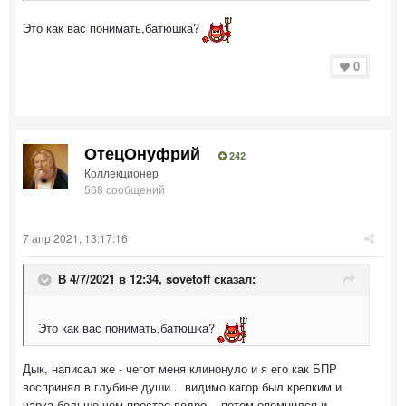
Это как вас понимать,батюшка?
0
ОтецОнуфрий
242
Коллекционер
568 сообщений
7 апр 2021, 13:17:16
В 4/7/2021 в 12:34,
sovetoff
сказал:
Это как вас понимать,батюшка?
Дык, написал же - чегот меня клинонуло и я его как БПР
воспринял в глубине души... видимо кагор был крепким и
чарка больше чем простое ведро... потом опомнился и