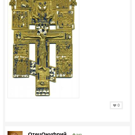
0
ОтецОнуфрий
242