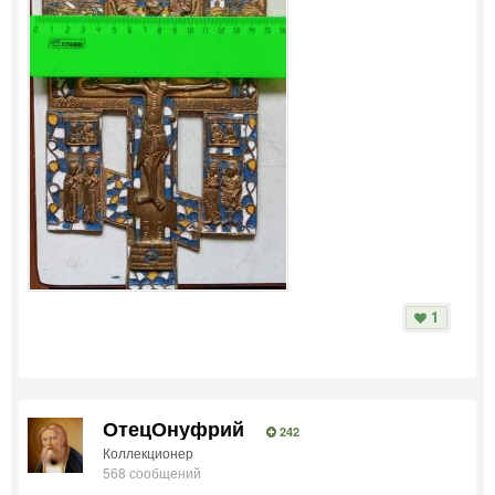
1
ОтецОнуфрий
242
Коллекционер
568 сообщений