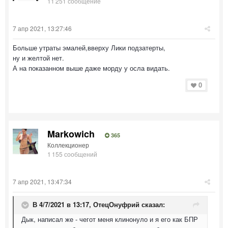
11 251 сообщение
7 апр 2021, 13:27:46
Больше утраты эмалей,вверху Лики подзатерты,
ну и желтой нет.
А на показанном выше даже морду у осла видать.
0
Markowich
365
Коллекционер
1 155 сообщений
7 апр 2021, 13:47:34
В 4/7/2021 в 13:17,
ОтецОнуфрий
сказал:
Дык, написал же - чегот меня клинонуло и я его как БПР