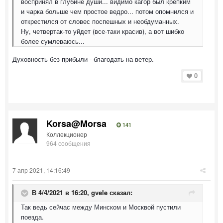
воспринял в глубине души... видимо кагор был крепким
и чарка больше чем простое ведро... потом опомнился и
открестился от словес поспешных и необдуманных.
Ну, четвертак-то уйдет (все-таки красив), а вот шибко
более сумлеваюсь...
Духовность без прибыли - благодать на ветер.
0
Korsa@Morsa
141
Коллекционер
964 сообщения
7 апр 2021, 14:16:49
В 4/4/2021 в 16:20,
gvele
сказал:
Так ведь сейчас между Минском и Москвой пустили
поезда.