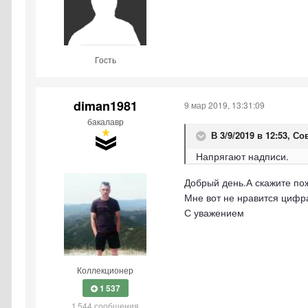
Гость
diman1981
9 мар 2019, 13:31:09
бакалавр
В 3/9/2019 в 12:53,
Со
Напрягают надписи.
Добрый день.А скажите пож
Мне вот не нравится цифра
С уважением
Коллекционер
1 537
1 544 сообщения