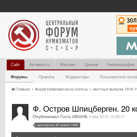
Сайт
Активность
Магазин
Ценник
Библиография
Форумы
Правила
Модераторы
Пользователи онла
Главная
Форум Нумизматов на coins.su
местные выпуски 1916-
Ф. Остров Шпицберген. 20 
Опубликовал Гость otboinik
,
9 мар 2019, 12:08:17
арктикуголь 20 копеек 1946