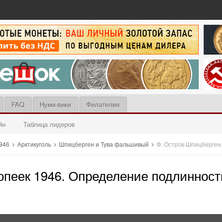
FAQ
Нуми-вики
Филателия
йн
Таблица лидеров
1946
Арктикуголь
Шпицберген и Тува фальшивый
Ф. Остров Шпицберген
копеек 1946. Определение подлинност