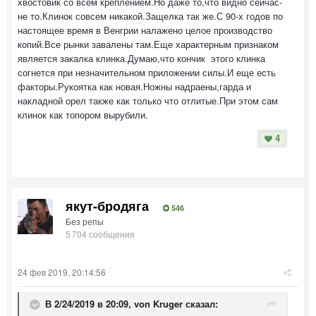
хвостовик со всем креплением.Но даже то,что видно сейчас-
не то.Клинок совсем никакой.Защелка так же.С 90-х годов по
настоящее время в Венгрии налажено целое производство
копий.Все рынки завалены там.Еще характерным признаком
является закалка клинка.Думаю,что кончик этого клинка
согнется при незначительном приложении силы.И еще есть
факторы.Рукоятка как новая.Ножны надраены,гарда и
накладной орел также как только что отлитые.При этом сам
клинок как топором вырубили.
4
якут-бродяга
546
Без репы
5 704 сообщения
24 фев 2019, 20:14:56
В 2/24/2019 в 20:09,
von Kruger
сказал: