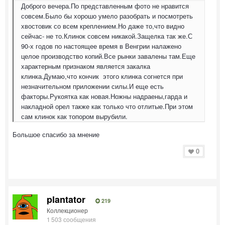
Доброго вечера.По представленным фото не нравится
совсем.Было бы хорошо умело разобрать и посмотреть
хвостовик со всем креплением.Но даже то,что видно
сейчас- не то.Клинок совсем никакой.Защелка так же.С
90-х годов по настоящее время в Венгрии налажено
целое производство копий.Все рынки завалены там.Еще
характерным признаком является закалка
клинка.Думаю,что кончик этого клинка согнется при
незначительном приложении силы.И еще есть
факторы.Рукоятка как новая.Ножны надраены,гарда и
накладной орел также как только что отлитые.При этом
сам клинок как топором вырубили.
Большое спасибо за мнение
0
plantator
219
Коллекционер
1 503 сообщения