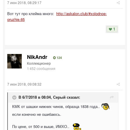
7 июн 2018, 08:29:17
Вот тут про клейма много:
http://askalon.club/#xolodnoe-
oruzhie.65
1
NikAndr
124
Коллекционер
1 452 сообщения
7 июн 2018, 09:08:32
В 6/7/2018 в 08:04,
Серый
сказал:
КМК от шашки нижних чинов, образца 1838 года..
если конечно не ошибаюсь.
По цене, от 500 и выше, ИМХО..