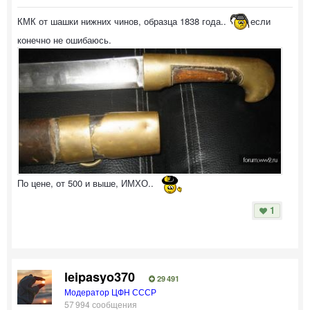
КМК от шашки нижних чинов, образца 1838 года..
если
конечно не ошибаюсь.
По цене, от 500 и выше, ИМХО..
1
leipasyo370
29 491
Модератор ЦФН СССР
57 994 сообщения