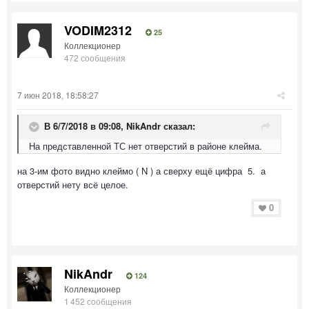
VODIM2312
25
Коллекционер
472 сообщения
7 июн 2018, 18:58:27
В 6/7/2018 в 09:08,
NikAndr
сказал:
На представленной ТС нет отверстий в районе клейма.
на 3-им фото видно клеймо ( N ) а сверху ещё цифра 5. а
отверстий нету всё целое.
0
NikAndr
124
Коллекционер
1 452 сообщения