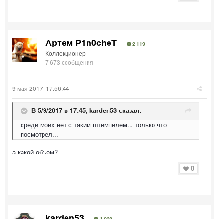
Артем P1n0cheT
2 119
Коллекционер
7 673 сообщения
9 мая 2017, 17:56:44
В 5/9/2017 в 17:45,
karden53
сказал:
среди моих нет с таким штемпелем... только что
посмотрел...
а какой объем?
0
karden53
1 038