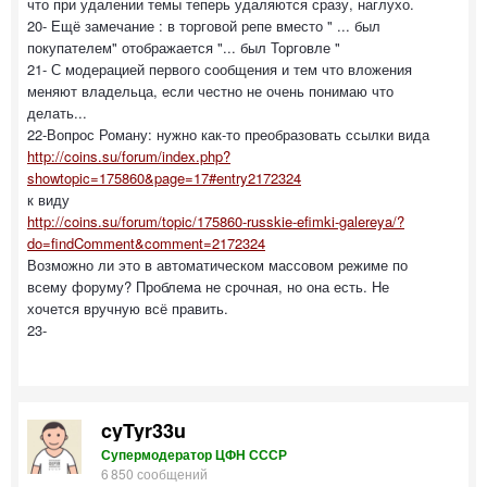
что при удалении темы теперь удаляются сразу, наглухо.
20- Ещё замечание : в торговой репе вместо " ... был
покупателем" отображается "... был Торговле "
21- С модерацией первого сообщения и тем что вложения
меняют владельца, если честно не очень понимаю что
делать...
22-Вопрос Роману: нужно как-то преобразовать ссылки вида
http://coins.su/forum/index.php?
showtopic=175860&page=17#entry2172324
к виду
http://coins.su/forum/topic/175860-russkie-efimki-galereya/?
do=findComment&comment=2172324
Возможно ли это в автоматическом массовом режиме по
всему форуму? Проблема не срочная, но она есть. Не
хочется вручную всё править.
23-
cyTyr33u
Супермодератор ЦФН СССР
6 850 сообщений