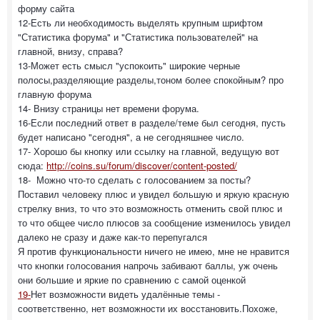
форму сайта
12-Есть ли необходимость выделять крупным шрифтом
"Статистика форума" и "Статистика пользователей" на
главной, внизу, справа?
13-Может есть смысл "успокоить" широкие черные
полосы,разделяющие разделы,тоном более спокойным? про
главную форума
14- Внизу страницы нет времени форума.
16-Если последний ответ в разделе/теме был сегодня, пусть
будет написано "сегодня", а не сегодняшнее число.
17- Хорошо бы кнопку или ссылку на главной, ведущую вот
сюда:
http://coins.su/forum/discover/content-posted/
18- Можно что-то сделать с голосованием за посты?
Поставил человеку плюс и увидел большую и яркую красную
стрелку вниз, то что это возможность отменить свой плюс и
то что общее число плюсов за сообщение изменилось увидел
далеко не сразу и даже как-то перепугался
Я против функциональности ничего не имею, мне не нравится
что кнопки голосования напрочь забивают баллы, уж очень
они большие и яркие по сравнению с самой оценкой
19-
Нет возможности видеть удалённые темы -
соответственно, нет возможности их восстановить.Похоже,