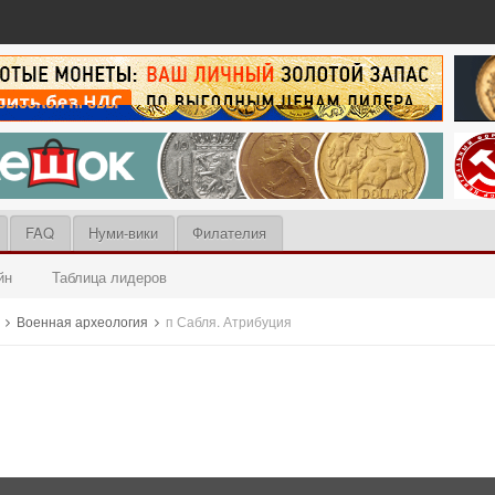
FAQ
Нуми-вики
Филателия
йн
Таблица лидеров
ы
Военная археология
п Сабля. Атрибуция