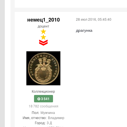
немец1_2010
28 июл 2016, 05:45:40
доцент
драгунка
Коллекционер
3 541
18 782 сообщения
Пол:
Мужчина
Имя, отчество:
Владимир
Город:
3 Д