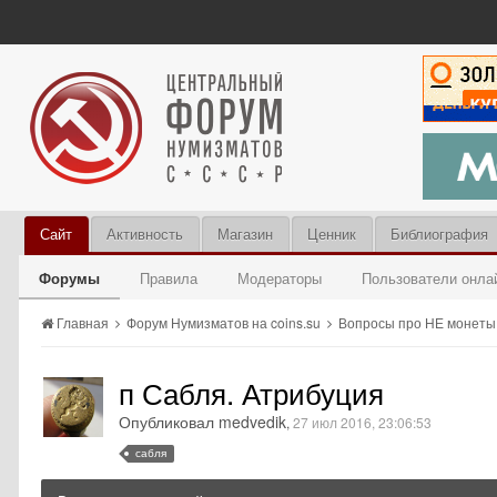
Сайт
Активность
Магазин
Ценник
Библиография
Форумы
Правила
Модераторы
Пользователи онла
Главная
Форум Нумизматов на coins.su
Вопросы про НЕ монет
п Сабля. Атрибуция
Опубликовал medvedik
,
27 июл 2016, 23:06:53
сабля