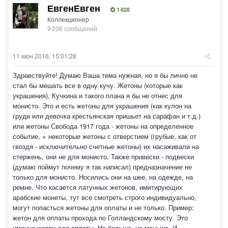
ЕвгенЕвген
1 828
Коллекционер
9 206 сообщений
11 июн 2016, 15:01:28
Здравствуйте! Думаю Ваша тема нужная, но я бы лично не
стал бы мешать все в одну кучу. Жетоны (которые как
украшения), Кучкина и такого плана я бы не отнес для
монисто. Это и есть жетоны для украшения (как кулон на
груди или девочка крестьянская пришьет на сарафан и т.д.)
или жетоны Свобода 1917 года - жетоны на определенное
событие, + некоторые жетоны с отверстием (грубые, как от
гвоздя - исключительно счетные жетоны) их насаживали на
стержень, они не для монисто. Также привески - подвески
(думаю поймут почему я так написал) предназначение не
только для монисто. Носились они на шее, на одежде, на
ремне. Что касается латунных жетонов, имитирующих
арабские монеты, тут все смотреть строго индивидуально,
могут попасться жетоны для оплаты и не только. Пример:
жетон для оплаты прохода по Голландскому мосту. Это
именно жетон для оплаты. Не больше, не меньше. И