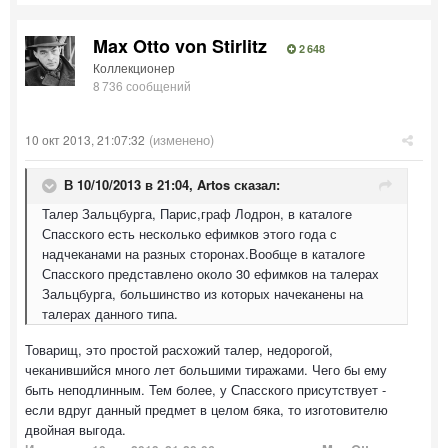
Max Otto von Stirlitz
2 648
Коллекционер
8 736 сообщений
(изменено)
10 окт 2013, 21:07:32
В 10/10/2013 в 21:04, Artos сказал:
Талер Зальцбурга, Парис,граф Лодрон, в каталоге
Спасского есть несколько ефимков этого года с
надчеканами на разных сторонах.Вообще в каталоге
Спасского представлено около 30 ефимков на талерах
Зальцбурга, большинство из которых начеканены на
талерах данного типа.
Товарищ, это простой расхожий талер, недорогой,
чеканившийся много лет большими тиражами. Чего бы ему
быть неподлинным. Тем более, у Спасского присутствует -
если вдруг данный предмет в целом бяка, то изготовителю
двойная выгода.