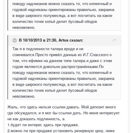
поводу надчеканов можно сказать то, что копеечный и
годовой надчеканы ориентированы правильно, закраина
в виде широкого полумесяца, а вот посчитать на какое
количество точек копьё делит бусовый ободок
невозможно.
В 10/10/2013 в 21:30, Artos сказал:
Так я в подлинности талера вроде и не
сомневался.Просто привёл данные из И.Г.Спасского о
том, что ефимки на данном типе талера и даже с этим
годом являются довольно распространёнными.По
поводу надчеканов можно сказать то, что копеечный и
годовой надчеканы ориентированы правильно, закраина
в виде широкого полумесяца, а вот посчитать на какое
количество точек копьё делит бусовый ободок
невозможно.
Жаль, что здесь нельзя ссылки давать. Мой депозит много
где обсуждался, и я мог бы ссылки дать. Но меня интересует
не как доказать подлинность, а
1.будет ли интерес здесь при продаже.
2.можно ли при продаже установить резервную цену, ниже