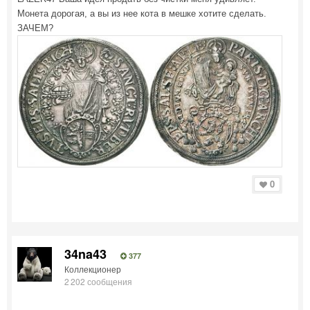
Монета дорогая, а вы из нее кота в мешке хотите сделать.
ЗАЧЕМ?
0
34na43
377
Коллекционер
2 202 сообщения