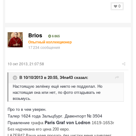
0
Brios
6 865
Опытный коллекционер
17 234 сообщения
10 окт 2013, 21:07:58
В 10/10/2013 в 20:55, 34na43 сказал:
Настоящую зелёнку ещё никто не подделал. Но
настоящая она или нет, по фото отгадывать не
возьмусь.
Про то в чем уверен.
Талер 1624 года Зальцбург. Давенпорт № 3504
Правление
Paris Graf von Lodron
графа
1619-1653г
Без надчекана его цена 200 евро.
LAZER47 Ваша идея продать без чистки меня удивляет.