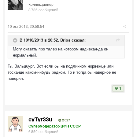
Коллекционер
8 736 сообщений
10 окт 2013, 20:58:54
В 10/10/2013 в 20:52, Brios сказал:
Могу сказать про талер на котором надчекан-да он
нормальный.
Гы, Зальцбург. Вот если бы на подлинном норвежце или
тосканце каком-нибудь редком. То и тогда бы наверное не
поверил.
1
cyTyr33u
2 027
Супермодератор ЦФН СССР
6 850 сообщений