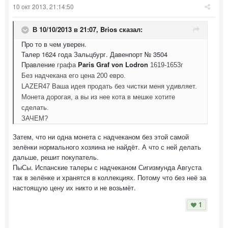
10 окт 2013, 21:14:50
В 10/10/2013 в 21:07, Brios сказал:
Про то в чем уверен.
Талер 1624 года Зальцбург. Давенпорт № 3504
Правление
Paris Graf von Lodron
графа
1619-1653г
Без надчекана его цена 200 евро.
LAZER47 Ваша идея продать без чистки меня удивляет.
Монета дорогая, а вы из нее кота в мешке хотите
сделать.
ЗАЧЕМ?
Затем, что ни одна монета с надчеканом без этой самой
зелёнки нормального хозяина не найдёт. А что с ней делать
дальше, решит покупатель.
ПыСы. Испанские талеры с надчеканом Сигизмунда Августа
так в зелёнке и хранятся в коллекциях. Потому что без неё за
настоящую цену их никто и не возьмёт.
1