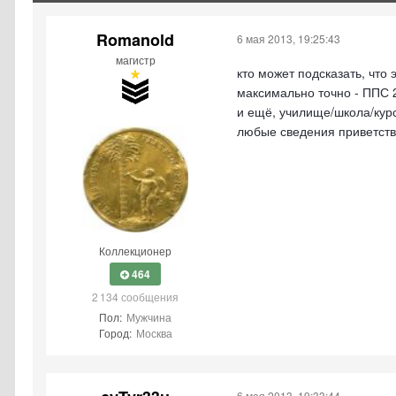
Romanold
6 мая 2013, 19:25:43
магистр
кто может подсказать, что 
максимально точно - ППС 
и ещё, училище/школа/курс
любые сведения приветству
Коллекционер
464
2 134 сообщения
Пол:
Мужчина
Город:
Москва
6 мая 2013, 19:33:44