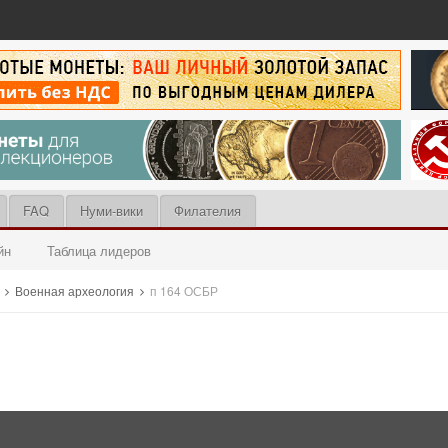
FAQ
Нуми-вики
Филателия
йн
Таблица лидеров
ы
Военная археология
п 164 ОСБР