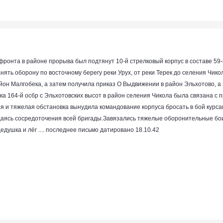
ронта в районе прорыва был под­тянут 10-й стрелковый корпус в составе 59-й
нять оборону по восточному берегу реки Урух, от реки Терек до селения Чик
он Малгобека, а затем получила приказ О Выдвижении в район Эльхотово, а 
а 164-й осбр с Эльхотовских высот в район селения Чико­ла была связана 
 и тяжелая обстановка вынудила командо­вание корпуса бросать в бой курса
даясь со­средоточения всей бригады.Завязались тяжелые оборонительные бои
едушка и лёг .... последнее письмо датировано 18.10.42