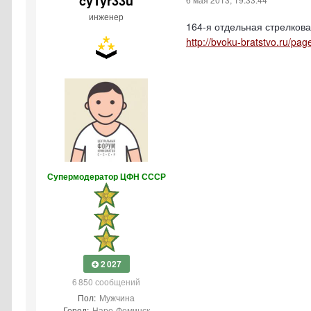
cyTyr33u
инженер
164-я от­дельная стрелков
http://bvoku-bratstvo.ru/pa
Супермодератор ЦФН СССР
2 027
6 850 сообщений
Пол:
Мужчина
Город:
Наро-Фоминск