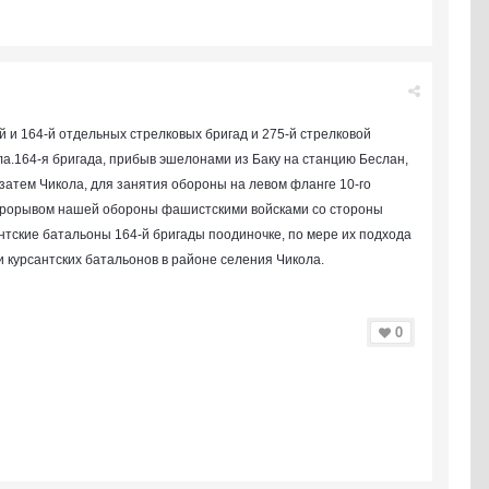
 и 164-й отдельных стрел­ковых бригад и 275-й стрелковой
ола.164-я бригада, прибыв эшелонами из Баку на станцию Беслан,
затем Чикола, для занятия обороны на левом фланге 10-го
с прорывом нашей обороны фашистскими войсками со стороны
нтские батальоны 164-й бригады по­одиночке, по мере их подхода
 курсантских батальонов в районе селения Чикола.
0