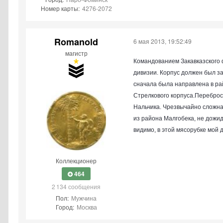
Номер карты:
4276-2072
Romanold
6 мая 2013, 19:52:49
магистр
Командованием Закавказского ф
дивизии. Корпус должен был за
сначала была направлена в рай
Стрелкового корпуса.
Переброск
Нальчика. Чрезвычайно сложная
из района Малгобека, не дожи
видимо, в этой мясорубке мой д
Коллекционер
464
2 134 сообщения
Пол:
Мужчина
Город:
Москва