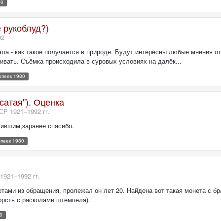
80
е рукоблуд?)
92
ла - как такое получается в природе. Будут интересны любые мнения от 
ивать. Съёмка происходила в суровых условиях на далёк...
опеек 1980
осатая"). Оценка
Р 1921–1992 гг.
тившим,заранее спасибо.
опеек 1980
921–1992 гг.
ами из обращения, пролежал он лет 20. Найдена вот такая монета с брак
орсть с расколами штемпеля).
0