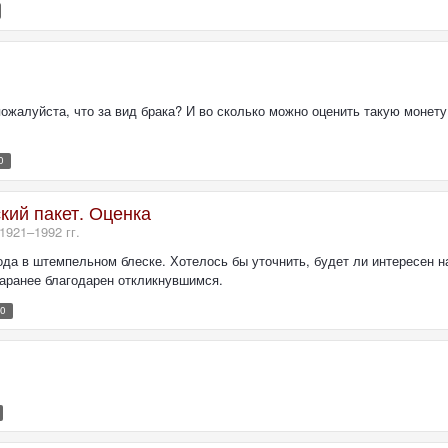
жалуйста, что за вид брака? И во сколько можно оценить такую монету,
0
кий пакет. Оценка
921–1992 гг.
года в штемпельном блеске. Хотелось бы уточнить, будет ли интересен н
Заранее благодарен откликнувшимся.
80