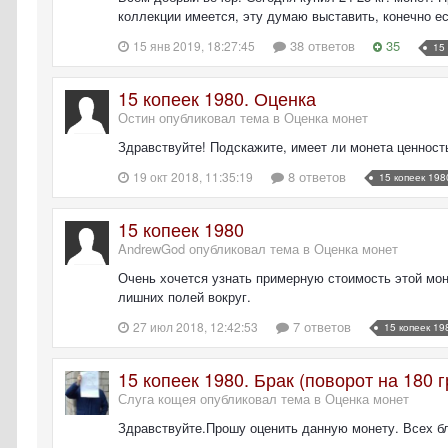
коллекции имеется, эту думаю выставить, конечно е
38 ответов
35
15 янв 2019, 18:27:45
15
15 копеек 1980. Оценка
Остин опубликовал тема в
Оценка монет
Здравствуйте! Подскажите, имеет ли монета ценност
8 ответов
19 окт 2018, 11:35:19
15 копеек 198
15 копеек 1980
AndrewGod опубликовал тема в
Оценка монет
Очень хочется узнать примерную стоимость этой мон
лишних полей вокруг.
7 ответов
27 июл 2018, 12:42:53
15 копеек 19
15 копеек 1980. Брак (поворот на 180 
Слуга кощея опубликовал тема в
Оценка монет
Здравствуйте.Прошу оценить данную монету. Всех бл