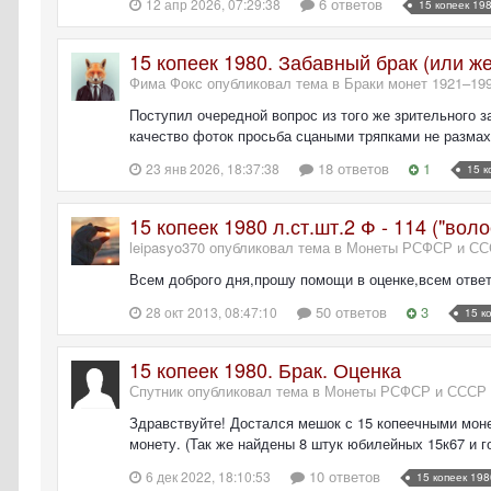
6 ответов
12 апр 2026, 07:29:38
15 копеек 19
15 копеек 1980. Забавный брак (или ж
Фима Фокс опубликовал тема в
Браки монет 1921–19
Поступил очередной вопрос из того же зрительного за
качество фоток просьба сцаными тряпками не размах
18 ответов
1
23 янв 2026, 18:37:38
15 к
15 копеек 1980 л.ст.шт.2 Ф - 114 ("вол
leipasyo370 опубликовал тема в
Монеты РСФСР и ССС
Всем доброго дня,прошу помощи в оценке,всем отве
50 ответов
3
28 окт 2013, 08:47:10
15 к
15 копеек 1980. Брак. Оценка
Спутник опубликовал тема в
Монеты РСФСР и СССР 1
Здравствуйте! Достался мешок с 15 копеечными монет
монету. (Так же найдены 8 штук юбилейных 15к67 и г
10 ответов
6 дек 2022, 18:10:53
15 копеек 198