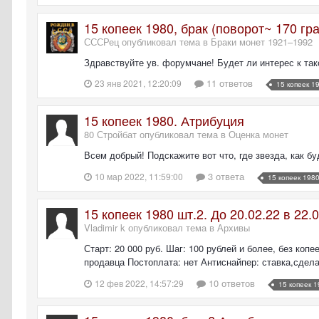
15 копеек 1980, брак (поворот~ 170 гр
СССРец опубликовал тема в
Браки монет 1921–1992
Здравствуйте ув. форумчане! Будет ли интерес к та
11 ответов
23 янв 2021, 12:20:09
15 копеек 1
15 копеек 1980. Атрибуция
80 Стройбат опубликовал тема в
Оценка монет
Всем добрый! Подскажите вот что, где звезда, как б
3 ответа
10 мар 2022, 11:59:00
15 копеек 198
15 копеек 1980 шт.2. До 20.02.22 в 22
Vladimir k опубликовал тема в
Архивы
Старт: 20 000 руб. Шаг: 100 рублей и более, без копе
продавца Постоплата: нет Антиснайпер: ставка,сдела
10 ответов
12 фев 2022, 14:57:29
15 копеек 