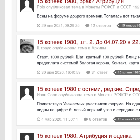
15 копеек 1980, брак? Атрибуция
Polo опубликовал тема в
Монеты РСФСР и СССР 1921
Всем на форуме доброго времени.Попалась вот така
12 ответов
29 янв 2021, 09:29:25
15 копеек 1
15 копеек 1980, шт. 2. До 04.07.20 в 2
Штраус опубликовал тема в
Архивы
Старт. 1000 рублей. Шаг. кратный 100 рублей. Блиц: 
предоплата системой Золотая корона, Контакт, карта 
31 ответ
30 июн 2020, 16:40:59
15 копеек 198
15 копеек 1980 с остями, редкие. Опр
Иван Соло опубликовал тема в
Монеты РСФСР и СССР
Приветствую Уважаемых участников форума. На одно
видны на цифре 8: левый верхний угол и середина с 
8 ответов
4 мар 2020, 11:50:11
15 копеек 198
15 копеек 1980. Атрибуция и оценка