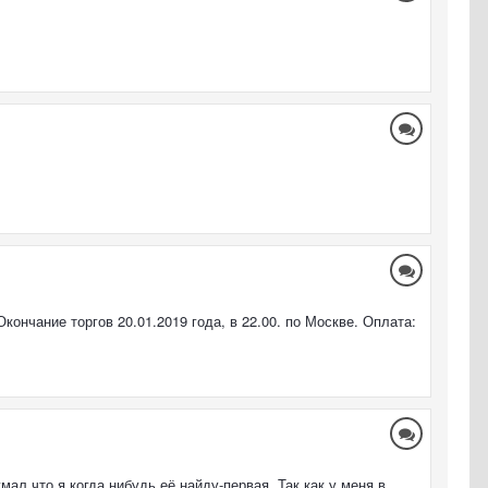
кончание торгов 20.01.2019 года, в 22.00. по Москве. Оплата:
мал что я когда нибудь её найду-первая. Так как у меня в