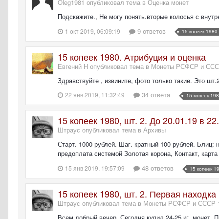
Oleg1981 опубликовал тема в
Оценка монет
Подскажите., Не могу понять.вторые колосья с внутр
9 ответов
1 окт 2019, 06:09:19
15 копеек 1980
15 копеек 1980. Атрибуция и оценка
Евгений Н опубликовал тема в
Монеты РСФСР и СССР
Здравствуйте , извините, фото только такие. Это шт.
34 ответа
22 янв 2019, 11:32:49
15 копеек 19
15 копеек 1980, шт. 2. До 20.01.19 в 2
Штраус опубликовал тема в
Архивы
Старт. 1000 рублей. Шаг. кратный 100 рублей. Блиц: 
предоплата системой Золотая корона, Контакт, карта 
48 ответов
15 янв 2019, 19:57:09
15 копеек 1
15 копеек 1980, шт. 2. Первая находка
Штраус опубликовал тема в
Монеты РСФСР и СССР 1
Всем добрый вечер. Сегодня купил 24-25 кг. монет. Пр