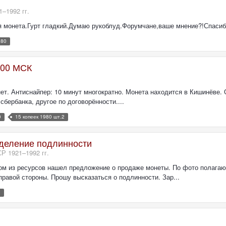
–1992 гг.
я монета.Гурт гладкий.Думаю рукоблуд.Форумчане,ваше мнение?!Спасиб
980
2.00 МСК
нет. Антиснайпер: 10 минут многократно. Монета находится в Кишинёве. О
сбербанка, другое по договорённости....
0
15 копеек 1980 шт.2
еделение подлинности
 1921–1992 гг.
м из ресурсов нашел предложение о продаже монеты. По фото полагаю ч
правой стороны. Прошу высказаться о подлинности. Зар...
0