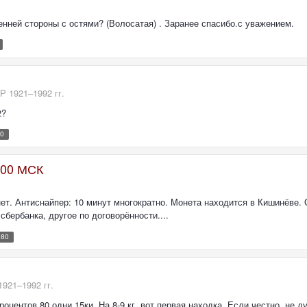
енней стороны с остями? (Волосатая) . Заранее спасибо.с уважением.
 1921–1992 гг.
2?
80
2.00 МСК
нет. Антиснайпер: 10 минут многократно. Монета находится в Кишинёве. О
сбербанка, другое по договорённости....
980
921–1992 гг.
оцентов 80,одни 15ки. На 8-9 кг, вот первая находка. Если честно, не ду