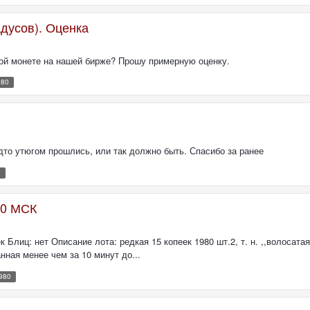
адусов). Оценка
кой монете на нашей бирже? Прошу примерную оценку.
980
удто утюгом прошлись, или так должно быть. Спасибо за ранее
0
.00 МСК
ек Блиц: нет Описание лота: редкая 15 копеек 1980 шт.2, т. н. ,,волосата
нная менее чем за 10 минут до...
1980