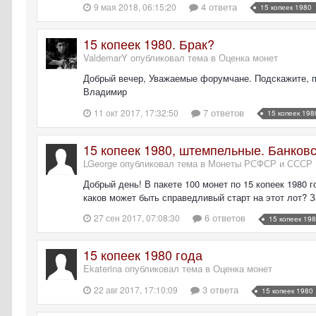
4 ответа
9 мая 2018, 06:15:20
15 копеек 1980
15 копеек 1980. Брак?
ValdemarY опубликовал тема в
Оценка монет
Добрый вечер, Уважаемые форумчане. Подскажите, по
Владимир
7 ответов
11 окт 2017, 17:32:50
15 копеек 198
15 копеек 1980, штемпельные. Банковс
LGeorge опубликовал тема в
Монеты РСФСР и СССР 1
Добрый день! В пакете 100 монет по 15 копеек 1980 
каков может быть справедливый старт на этот лот? 
6 ответов
27 сен 2017, 07:08:30
15 копеек 19
15 копеек 1980 года
Ekaterina опубликовал тема в
Оценка монет
3 ответа
22 авг 2017, 17:10:09
15 копеек 1980