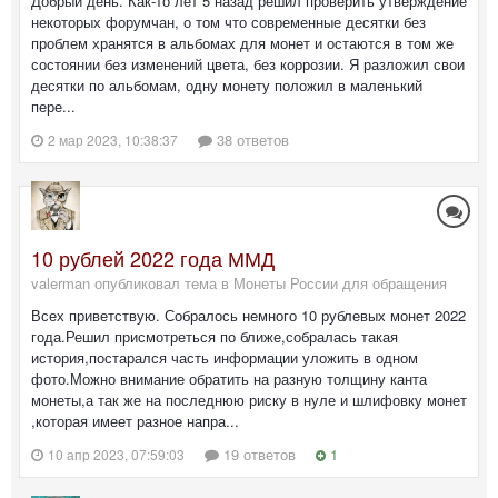
Добрый день. Как-то лет 5 назад решил проверить утверждение
некоторых форумчан, о том что современные десятки без
проблем хранятся в альбомах для монет и остаются в том же
состоянии без изменений цвета, без коррозии. Я разложил свои
десятки по альбомам, одну монету положил в маленький
пере...
38 ответов
2 мар 2023, 10:38:37
10 рублей 2022 года ММД
valerman опубликовал тема в
Монеты России для обращения
Всех приветствую. Собралось немного 10 рублевых монет 2022
года.Решил присмотреться по ближе,собралась такая
история,постарался часть информации уложить в одном
фото.Можно внимание обратить на разную толщину канта
монеты,а так же на последнюю риску в нуле и шлифовку монет
,которая имеет разное напра...
19 ответов
1
10 апр 2023, 07:59:03