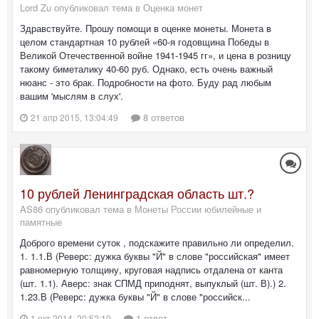
Lord Zu опубликовал тема в
Оценка монет
Здравствуйте. Прошу помощи в оценке монеты. Монета в
целом стандартная 10 рублей «60-я годовщина Победы в
Великой Отечественной войне 1941-1945 гг», и цена в розницу
такому биметалику 40-60 руб. Однако, есть очень важный
нюанс - это брак. Подробности на фото. Буду рад любым
вашим 'мыслям в слух'.
8 ответов
21 апр 2015, 13:04:49
10 рублей Ленинградская область шт.?
AS86 опубликовал тема в
Монеты России юбилейные и
памятные
Доброго времени суток , подскажите правильно ли определил.
1. 1.1.В (Реверс: дужка буквы "Й" в слове "российская" имеет
равномерную толщину, круговая надпись отдалена от канта
(шт. 1.1). Аверс: знак СПМД приподнят, выпуклый (шт. В).) 2.
1.23.В (Реверс: дужка буквы "Й" в слове "российск...
1 ответ
1 окт 2014, 20:52:10