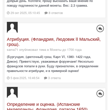
Добрый день. Коллеги, прошу высказать ваше мнение по
поводу подлинности данной монеты. Вес: 2,3 грамма.
8 ответов
29 окт 2025, 05:10:45
Атрибуция. (Фландрия, Людовик II Мальский,
грош).
sama71 опубликовал тема в
Монеты до 1700 года
(Бургундия, (цветочный) грош, Карл VI, 1380- 1422 года,
Дижон). Приветствую, уважаемые форумчане! Несколько
французов попали в руки. Буду признателен, в определении
правильности атрибуции, и в примерной оценке!
3 ответа
5 фев 2025, 16:46:54
Определение и оценка. (Испанские
Нидерланды, Фландрия, патагон 1650)