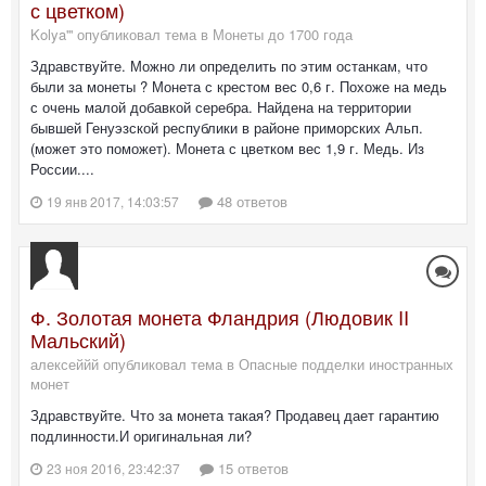
с цветком)
Kolya''' опубликовал тема в
Монеты до 1700 года
Здравствуйте. Можно ли определить по этим останкам, что
были за монеты ? Монета с крестом вес 0,6 г. Похоже на медь
с очень малой добавкой серебра. Найдена на территории
бывшей Генуэзской республики в районе приморских Альп.
(может это поможет). Монета с цветком вес 1,9 г. Медь. Из
России....
48 ответов
19 янв 2017, 14:03:57
Ф. Золотая монета Фландрия (Людовик II
Мальский)
алексеййй опубликовал тема в
Опасные подделки иностранных
монет
Здравствуйте. Что за монета такая? Продавец дает гарантию
подлинности.И оригинальная ли?
15 ответов
23 ноя 2016, 23:42:37