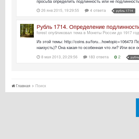
просьба определить подлинность или не подлинность
4 ответа
26 янв 2015, 19:29:55
рубль 1714
Рубль 1714. Определение подлинности
forest опубликовал тема в
Монеты России до 1917 го
Из этой темы: http://coins.su/foru...howtopic=106473
наизусть)? Она какая-то особенная что ли? Или все 
183 ответа
2
8 мая 2013, 20:29:56
рубл
Главная
Поиск