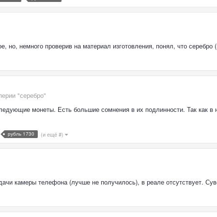
е, но, немного проверив на материал изготовления, понял, что серебро (п
перии "серебро"
дующие монеты. Есть большие сомнения в их подлинности. Так как в н
рубль 1730
(и ещё #)
дачи камеры телефона (лучше не получилось), в реале отсутствует. Сув