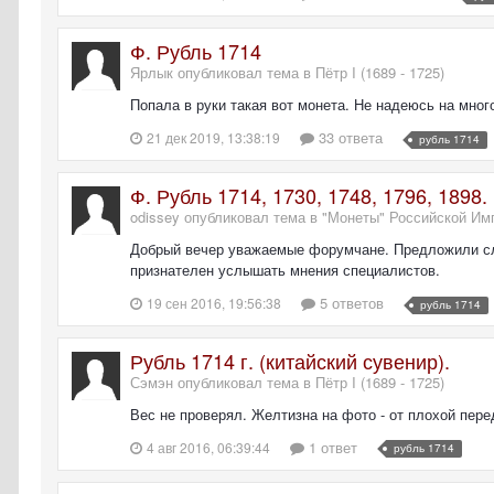
Ф. Рубль 1714
Ярлык опубликовал тема в
Пётр I (1689 - 1725)
Попала в руки такая вот монета. Не надеюсь на много
33 ответа
21 дек 2019, 13:38:19
рубль 1714
Ф. Рубль 1714, 1730, 1748, 1796, 1898.
odissey опубликовал тема в
"Монеты" Российской Им
Добрый вечер уважаемые форумчане. Предложили сле
признателен услышать мнения специалистов.
5 ответов
19 сен 2016, 19:56:38
рубль 1714
Рубль 1714 г. (китайский сувенир).
Сэмэн опубликовал тема в
Пётр I (1689 - 1725)
Вес не проверял. Желтизна на фото - от плохой пере
1 ответ
4 авг 2016, 06:39:44
рубль 1714