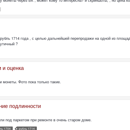
у монеты через ВК , может кому то интересна? и скриншоты, , но цена ко
рубль 1714 года , с целью дальнейшей перепродажи на одной из площад
аутичный ?
 и оценка
 монеты. Фото пока только такие.
ение подлинности
ли под паркетом при ремонте в очень старом доме.
ль 1704
рубль 1714