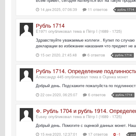
Всем привет, сегодня наткнулся вот на такую продаж
11 ответов
14 дек 2025, 07:06:39
рубль 1714
Рубль 1714
E1971 опубликовал тема в
Пётр I (1689 - 1725)
Здравствуйте уважаемые коллеги . Купил по случаю 
декларации во избежании наказания что предмет не 
6 ответов
15 окт 2020, 21:45:48
рубль 1714
Рубль 1714. Определение подлинности
Александр 445 опубликовал тема в
Оценка монет
Добрый день. Подскажите пожалуйста по подлинности
6 ответов
22 сен 2020, 06:25:07
рубль 1714
Ф. Рубль 1704 и рубль 1914. Определ
Eusey опубликовал тема в
Пётр I (1689 - 1725)
Добрый день. Помогите с оценкой данных монет. Наш
17 ответов
-1
15 янв 2020, 12:37:01
руб