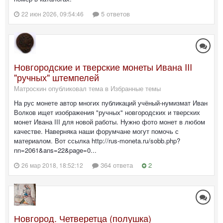
5 ответов
22 июн 2026, 09:54:46
Новгородские и тверские монеты Ивана III
"ручных" штемпелей
Матроскин опубликовал тема в
Избранные темы
На рус монете автор многих публикаций учёный-нумизмат Иван
Волков ищет изображения "ручных" новгородских и тверских
монет Ивана III для новой работы. Нужно фото монет в любом
качестве. Наверняка наши форумчане могут помочь с
материалом. Вот ссылка http://rus-moneta.ru/sobb.php?
nn=2061&ans=22&page=0...
364 ответа
2
26 мар 2018, 18:52:12
Новгород. Четверетца (полушка)