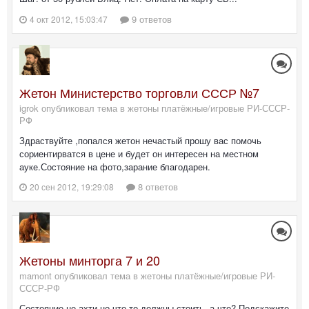
9 ответов
4 окт 2012, 15:03:47
Жетон Министерство торговли СССР №7
igrok опубликовал тема в
жетоны платёжные/игровые РИ-СССР-
РФ
Здраствуйте ,попался жетон нечастый прошу вас помочь
сориентирватся в цене и будет он интересен на местном
ауке.Состояние на фото,зарание благодарен.
8 ответов
20 сен 2012, 19:29:08
Жетоны минторга 7 и 20
mamont опубликовал тема в
жетоны платёжные/игровые РИ-
СССР-РФ
Состояние не ахти но что то должны стоить, а что? Подскажите