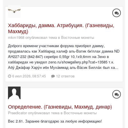
Хаббариды, дамма. Атрибуция. (Газневиды,
Махмуд)
mkm1968 опубликовал тема в
Восточные монеты
Доброго времени участникам форума приобрел дамму,
продавалась как Хаббарид халиф аль-Ватик би'ллах дамма ND
AH227-232 (842-847) серебро 0,55gr 10,1x9,6mm на Зено в
хаббаридах не увидел zeno.ru/showgallery.php?cat=13585 т.к.
Абу́ Джа́фар Хару́н ибн Муха́ммад аль-Ва́сик Билла́х был ха...
12 ответов
6 июл 2026, 08:57:45
Определение. (Газневиды, Махмуд, динар)
Praedicator опубликовал тема в
Восточные монеты
Вес 2.61. Заранее благодарю за любую информацию!