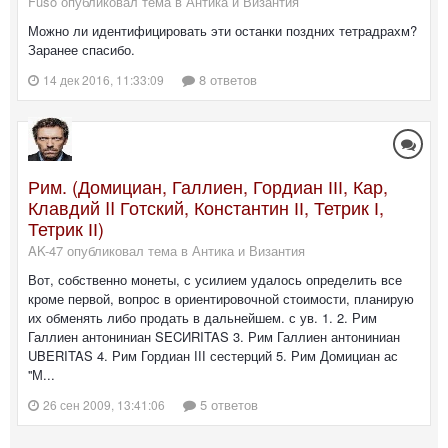
Fuso опубликовал тема в
Антика и Византия
Можно ли идентифицировать эти останки поздних тетрадрахм?
Заранее спасибо.
8 ответов
14 дек 2016, 11:33:09
Рим. (Домициан, Галлиен, Гордиан ІІІ, Кар,
Клавдий II Готский, Константин ІІ, Тетрик І,
Тетрик ІІ)
AK-47 опубликовал тема в
Антика и Византия
Вот, собственно монеты, с усилием удалось определить все
кроме первой, вопрос в ориентировочной стоимости, планирую
их обменять либо продать в дальнейшем. с ув. 1. 2. Рим
Галлиен антониниан SECИRITAS 3. Рим Галлиен антониниан
UBERITAS 4. Рим Гордиан ІІІ сестерций 5. Рим Домициан ас
''М...
5 ответов
26 сен 2009, 13:41:06