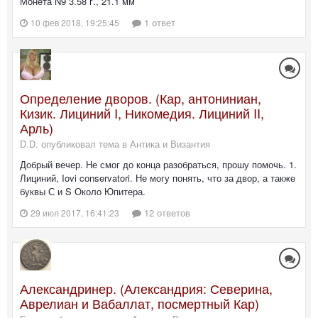
Монета N9 3.58 г., 21.1 мм
1 ответ
10 фев 2018, 19:25:45
Определение дворов. (Кар, антониниан,
Кизик. Лициний I, Никомедия. Лициний II,
Арль)
D.D. опубликовал тема в
Антика и Византия
Добрый вечер. Не смог до конца разобраться, прошу помочь. 1.
Лициний, Iovi cоnservatori. Не могу понять, что за двор, а также
буквы С и S Около Юпитера.
12 ответов
29 июл 2017, 16:41:23
Александринер. (Александрия: Северина,
Аврелиан и Вабаллат, посмертный Кар)