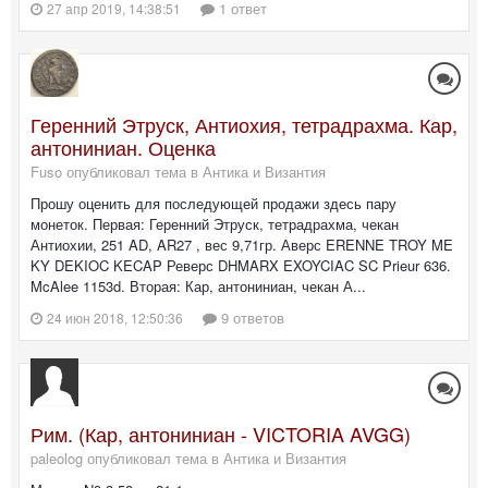
1 ответ
27 апр 2019, 14:38:51
Геренний Этруск, Антиохия, тетрадрахма. Кар,
антониниан. Оценка
Fuso опубликовал тема в
Антика и Византия
Прошу оценить для последующей продажи здесь пару
монеток. Первая: Геренний Этруск, тетрадрахма, чекан
Антиохии, 251 AD, AR27 , вес 9,71гр. Аверс ERENNE TROY ME
KY DEKIOC KECAP Реверс DHMARX EXOYCIAC SC Prieur 636.
McAlee 1153d. Вторая: Кар, антониниан, чекан А...
9 ответов
24 июн 2018, 12:50:36
Рим. (Кар, антониниан - VICTORIA AVGG)
paleolog опубликовал тема в
Антика и Византия