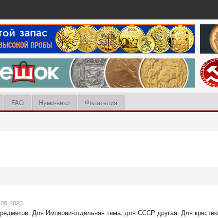
FAQ
Нуми-вики
Филателия
.05.2023
предметов. Для Империи-отдельная тема, для СССР другая. Для крестико