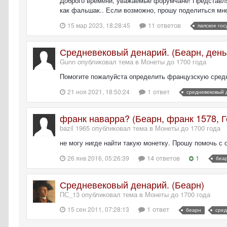
Доброго времени, уважаемые форумчане! Представляю
как фальшак.. Если возможно, прошу поделиться мне
11 ответов
15 мар 2023, 18:28:45
папское гос
Средневековый денарий. (Беарн, день
Gunn опубликовал тема в
Монеты до 1700 года
Помогите пожалуйста определить французскую средн
1 ответ
21 ноя 2021, 18:50:24
средневековый 
франк наварра? (Беарн, франк 1578, Ге
bazil 1965 опубликовал тема в
Монеты до 1700 года
не могу нигде найти такую монетку. Прошу помочь с 
14 ответов
1
26 янв 2016, 05:26:39
беа
Средневековый денарий. (Беарн)
ПС_13 опубликовал тема в
Монеты до 1700 года
1 ответ
15 сен 2011, 07:28:13
беарн
сред