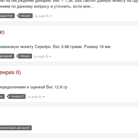
 на обсуждение денарий. Вес – 1,36, Выставлял данную монету на одн
нием по данному вопросу и уточнить, если мон...
ударство
беарн
(и ещё #)
е)
евековую монету Серебро. Вес 0,88 грамм. Размер 18 мм.
денарий
беарн
(и ещё #)
нрих II)
определением и оценкой Вес 12.8 гр
рн
генрих ii
(и ещё #)
невековый денарий