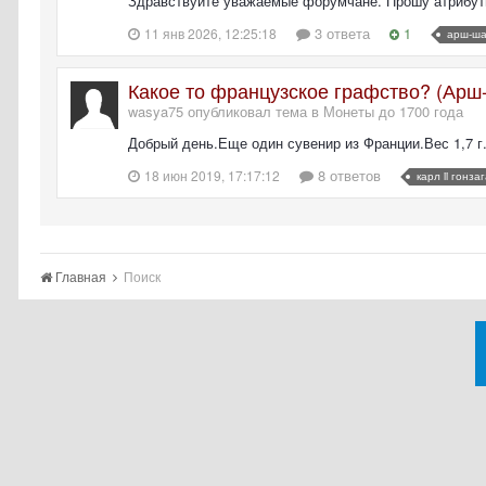
Здравствуйте уважаемые форумчане. Прошу атрибутир
3 ответа
1
11 янв 2026, 12:25:18
арш-ша
Какое то французское графство? (Арш-
wasya75 опубликовал тема в
Монеты до 1700 года
Добрый день.Еще один сувенир из Франции.Вес 1,7 
8 ответов
18 июн 2019, 17:17:12
карл ii гонза
Главная
Поиск