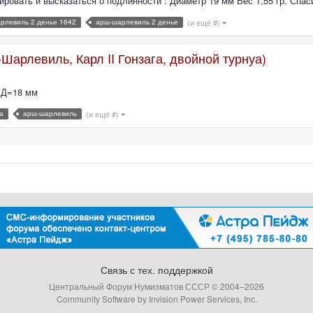
овать и высказаться о подлинности : Диаметр 19 мм Вес 1,55 гр. Спас
рлевиль 2 денье 1642
арш-шарлевиль 2 денье
(и ещё #)
Шарлевиль, Карл II Гонзага, двойной турнуа)
г.Д=18 мм
га
арш-шарлевиль
(и ещё #)
Связь с тех. поддержкой
Центральный Форум Нумизматов СССР © 2004–
2026
Community Software by Invision Power Services, Inc.