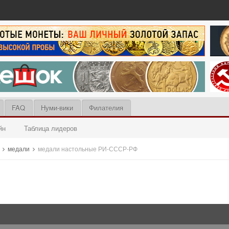
FAQ
Нуми-вики
Филателия
йн
Таблица лидеров
ы
медали
медали настольные РИ-СССР-РФ