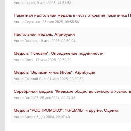
Автор
russell
,
9 июл 2025, 14:51:53
Памятная настольная медаль в честь открытия памятника Ни
Автор
Серж-ант
,
26 июн 2025, 09:55:56
Настольная медаль. Атрибуция
Автор
Basilius
,
19 июн 2025, 08:50:24
Медаль "Головин". Определение подлинности
Автор
Oscol
,
17 мая 2025, 09:52:29
Медаль "Великий князь Игорь". Атрибуция
Автор
Евгений Сол
,
21 мар 2025, 09:20:53
Серебряная медаль "Киевское общество сельского хозяйст
Автор
Витёк27
,
25 дек 2024, 09:34:46
Медали "РОСПРОМЭКО", "КРЕМЛЬ" и другие. Оценка
Автор
Арсен
,
5 дек 2024, 22:07:48