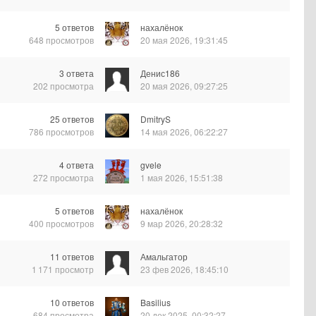
5
ответов
нахалёнок
648
просмотров
20 мая 2026, 19:31:45
3
ответа
Денис186
202
просмотра
20 мая 2026, 09:27:25
25
ответов
DmitryS
786
просмотров
14 мая 2026, 06:22:27
4
ответа
gvele
272
просмотра
1 мая 2026, 15:51:38
5
ответов
нахалёнок
400
просмотров
9 мар 2026, 20:28:32
11
ответов
Амальгатор
1 171
просмотр
23 фев 2026, 18:45:10
10
ответов
Basilius
684
просмотра
20 дек 2025, 00:32:27