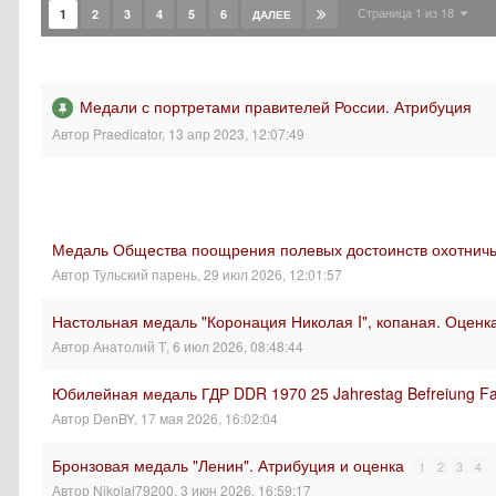
Страница 1 из 18
1
2
3
4
5
6
ДАЛЕЕ
Медали с портретами правителей России. Атрибуция
Автор
Praedicator
,
13 апр 2023, 12:07:49
Медаль Общества поощрения полевых достоинств охотничьи
Автор
Тульский парень
,
29 июл 2026, 12:01:57
Настольная медаль "Коронация Николая I", копаная. Оценк
Автор
Анатолий Т
,
6 июл 2026, 08:48:44
Юбилейная медаль ГДР DDR 1970 25 Jahrestag Befreiung F
Автор
DenBY
,
17 мая 2026, 16:02:04
Бронзовая медаль "Ленин". Атрибуция и оценка
1
2
3
4
Автор
Nikolai79200
,
3 июн 2026, 16:59:17