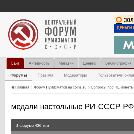
Сайт
Активность
Магазин
Ценник
Библиография
Форумы
Правила
Модераторы
Пользователи онла
Главная
Форум Нумизматов на coins.su
Вопросы про НЕ монет
медали настольные РИ-СССР-РФ
В форуме 436 тем