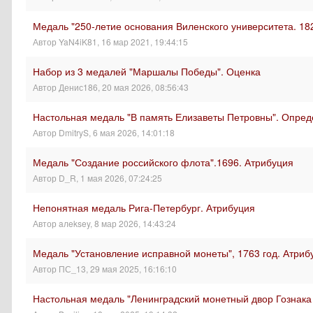
Медаль "250-летие основания Виленского университета. 18
Автор
YaN4iK81
,
16 мар 2021, 19:44:15
Набор из 3 медалей "Маршалы Победы". Оценка
Автор
Денис186
,
20 мая 2026, 08:56:43
Настольная медаль "В память Елизаветы Петровны". Опре
Автор
DmitryS
,
6 мая 2026, 14:01:18
Медаль "Создание российского флота".1696. Атрибуция
Автор
D_R
,
1 мая 2026, 07:24:25
Непонятная медаль Рига-Петербург. Атрибуция
Автор
aлeksey
,
8 мар 2026, 14:43:24
Медаль "Установление исправной монеты", 1763 год. Атриб
Автор
ПС_13
,
29 мая 2025, 16:16:10
Настольная медаль "Ленинградский монетный двор Гознака