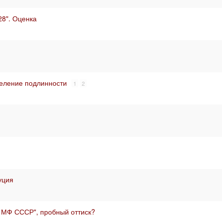
28". Оценка
деление подлинности
1
2
уция
 МФ СССР", пробный оттиск?