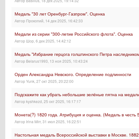
Автор
Basilius
,
18 дек 2025, 19:14:32
Медаль "30 лет Оренбург-Газпром". Оценка
Автор
Прокопий
,
14 дек 2025, 16:42:33
Медали из серии "300-летие Российского флота". Оценка
Автор
Шор
,
6 дек 2025, 14:42:12
Медаль "Избрание герцога голштинского Петра наследнико
Автор
Belarus1993
,
13 ноя 2025, 10:43:24
Орден Александра Невского. Определение подлинности
Автор
Yunk
,
27 окт 2025, 20:22:00
Подскажите как убрать небольшие зелёные пятна на медал
Автор
kyshkezd
,
25 окт 2025, 16:17:17
Монета(?) 1820 года. Атрибуция и оценка. (Медаль в чест
Автор
Irina Mirr
,
31 июл 2025, 16:22:51
Настольная медаль Всероссийской выставки в Москве. 188