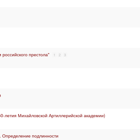
м российского престола"
1
2
3
и
ь 50-летия Михайловской Артиллерийской академии)
2. Определение подлинности