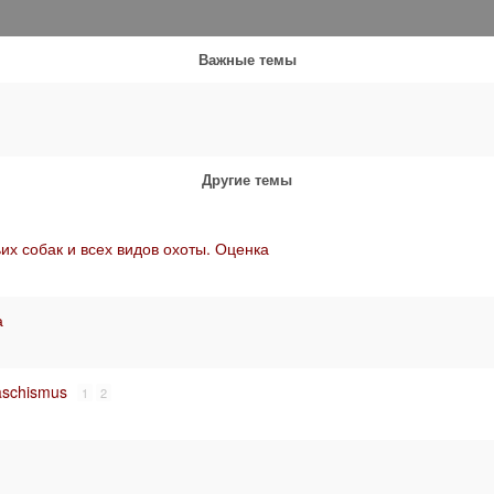
Важные темы
Другие темы
х собак и всех видов охоты. Оценка
а
aschismus
1
2