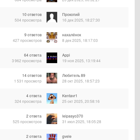
10
ответов
Прокопий
504
просмотра
16 дек 2025, 18:27:30
9
ответов
нахалёнок
427
просмотров
8 дек 2025, 18:17:03
64
ответа
Appi
3 962
просмотра
19 ноя 2025, 13:19:44
14
ответов
Любитель 89
1 531
просмотр
28 окт 2025, 18:57:23
4
ответа
Kentavr1
324
просмотра
25 окт 2025, 20:58:16
2
ответа
leipasyo370
525
просмотров
31 июл 2025, 18:05:28
2
ответа
gvele