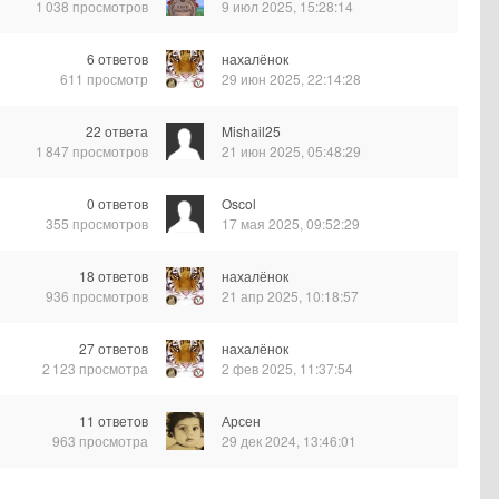
1 038
просмотров
9 июл 2025, 15:28:14
6
ответов
нахалёнок
611
просмотр
29 июн 2025, 22:14:28
22
ответа
Mishail25
1 847
просмотров
21 июн 2025, 05:48:29
0
ответов
Oscol
355
просмотров
17 мая 2025, 09:52:29
18
ответов
нахалёнок
936
просмотров
21 апр 2025, 10:18:57
27
ответов
нахалёнок
2 123
просмотра
2 фев 2025, 11:37:54
11
ответов
Арсен
963
просмотра
29 дек 2024, 13:46:01