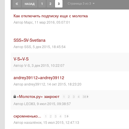
Страница 3 из 3
1
2
3
НАЗАД
Как отключить подписку еще с молотка
Автор
Марс
,
11 мар 2016, 05:07:01
SSS=SV-Svetlana
Автор
SSS
,
5 дек 2015, 18:45:54
V-S=V-S
Автор
V-S
,
3 дек 2015, 10:22:07
andrey39112=andrey39112
Автор
andrey39112
,
14 окт 2015, 18:23:20
«Молоток.ру» закроют
1
2
3
4
38
Автор
LEO83
,
9 июл 2015, 09:38:57
скромненько...
1
2
3
4
5
Автор
нахалёнок
,
15 июл 2015, 12:47:13