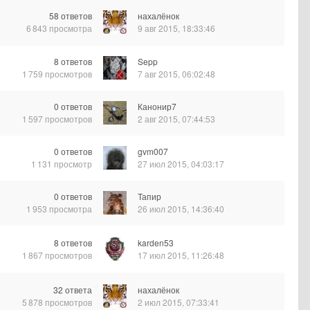
58
ответов
нахалёнок
6 843
просмотра
9 авг 2015, 18:33:46
8
ответов
Sepp
1 759
просмотров
7 авг 2015, 06:02:48
0
ответов
Канонир7
1 597
просмотров
2 авг 2015, 07:44:53
0
ответов
gvm007
1 131
просмотр
27 июл 2015, 04:03:17
0
ответов
Тапир
1 953
просмотра
26 июл 2015, 14:36:40
8
ответов
karden53
1 867
просмотров
17 июл 2015, 11:26:48
32
ответа
нахалёнок
5 878
просмотров
2 июл 2015, 07:33:41