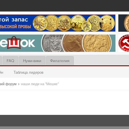
FAQ
Нуми-вики
Филателия
йн
Таблица лидеров
кий форум
наши люди на "Мешке"