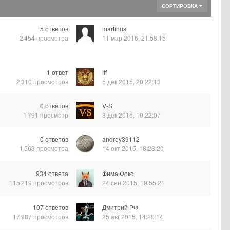
СОРТИРОВКА
5
ответов
martinus
2 454
просмотра
11 мар 2016, 21:58:15
1
ответ
iff
2 310
просмотров
5 дек 2015, 20:22:13
0
ответов
V-S
1 791
просмотр
3 дек 2015, 10:22:07
0
ответов
andrey39112
1 563
просмотра
14 окт 2015, 18:23:20
934
ответа
Фима Фокс
115 219
просмотров
24 сен 2015, 19:55:21
107
ответов
Дмитрий РФ
17 987
просмотров
25 авг 2015, 14:20:14