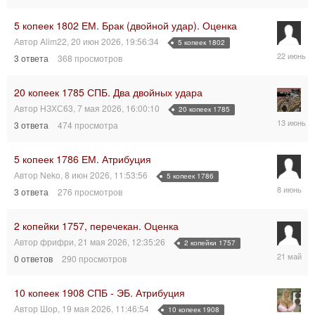
2026,
12:54:19
5 копеек 1802 ЕМ. Брак (двойной удар). Оценка
Автор
Alim22
,
20 июн 2026, 19:56:34
5 копеек 1802
22
3
ответа
368
просмотров
июн
2026,
15:56:36
20 копеек 1785 СПБ. Два двойных удара
Автор
НЗХС63
,
7 мая 2026, 16:00:10
20 копеек 1785
13
3
ответа
474
просмотра
июн
2026,
10:30:26
5 копеек 1786 ЕМ. Атрибуция
Автор
Neko
,
8 июн 2026, 11:53:56
5 копеек 1786
8
3
ответа
276
просмотров
июн
2026,
16:42:09
2 копейки 1757, перечекан. Оценка
Автор
фрифри
,
21 мая 2026, 12:35:26
2 копейки 1757
21
0
ответов
290
просмотров
мая
2026,
12:35:26
10 копеек 1908 СПБ - ЭБ. Атрибуция
Автор
Шор
,
19 мая 2026, 11:46:54
10 копеек 1908