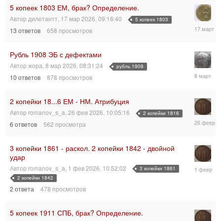
15:48:06
5 копеек 1803 ЕМ, брак? Определение.
Автор
дилетантт
,
17 мар 2026, 09:16:40
5 копеек 1803
17
13
ответов
658
просмотров
мар
2026,
12:19:47
Рубль 1908 ЭБ с дефектами
Автор
жора
,
8 мар 2026, 08:31:24
рубль 1908
8
10
ответов
878
просмотров
мар
2026,
15:36:57
2 копейки 18...6 ЕМ - НМ. Атрибуция
Автор
romanov_s_a
,
26 фев 2026, 10:05:16
2 копейки 1816
26
6
ответов
562
просмотра
фев
2026,
14:16:40
3 копейки 1861 - раскол. 2 копейки 1842 - двойной
удар
1
Автор
romanov_s_a
,
1 фев 2026, 10:52:02
3 копейки 1861
фев
2 копейки 1842
2026,
2
ответа
478
просмотров
12:05:08
5 копеек 1911 СПБ, брак? Определение.