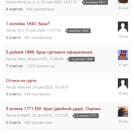
Автор
romanov_s_a
,
23 янв 2026, 16:57:21
5 копеек 1911
24
8
ответов
698
просмотров
янв
2026,
13:54:38
1 копейка 1840. Брак?
Автор
Луч
,
15 янв 2026, 17:07:55
копейка 1840
15
2
ответа
467
просмотров
янв
2026,
17:19:35
5 рублей 1898. Брак гуртового оформления
Автор
Osya
,
28 дек 2025, 13:48:09
5 рублей 1898
31
7
ответов
1 372
просмотра
дек
2025,
13:25:25
Оттиск на гурте
Автор
Аквилон
,
24 дек 2025, 16:26:07
26
3
ответа
612
просмотра
дек
2025,
09:58:04
5 копеек 1771 ЕМ, брак (двойной удар). Оценка
Автор
potop94
,
20 дек 2025, 10:03:26
5 копеек 1771
20
4
ответа
685
просмотров
дек
2025,