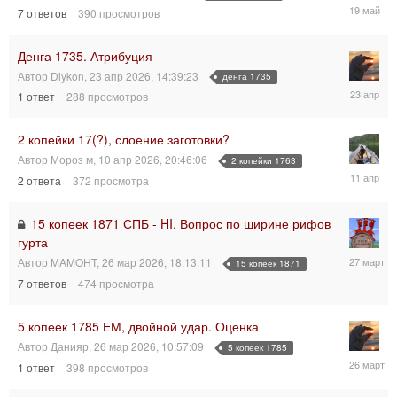
19
7
ответов
390
просмотров
мая
2026,
17:56:44
Денга 1735. Атрибуция
Автор
Diykon
,
23 апр 2026, 14:39:23
денга 1735
23
1
ответ
288
просмотров
апр
2026,
15:14:23
2 копейки 17(?), слоение заготовки?
Автор
Мороз м
,
10 апр 2026, 20:46:06
2 копейки 1763
11
2
ответа
372
просмотра
апр
2026,
04:58:28
15 копеек 1871 СПБ - HI. Вопрос по ширине рифов
гурта
27
Автор
MAMOHT
,
26 мар 2026, 18:13:11
15 копеек 1871
мар
7
ответов
474
просмотра
2026,
17:26:58
5 копеек 1785 ЕМ, двойной удар. Оценка
Автор
Данияр
,
26 мар 2026, 10:57:09
5 копеек 1785
26
1
ответ
398
просмотров
мар
2026,