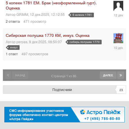
19:02:26
5 копеек 1781 ЕМ. Брак (неоформленный гурт).
Оценка
12
Автор
GRIMM
,
12 дек 2025, 12:12:55
5 копеек 1781
дек
2
ответа
471
просмотр
2025,
13:29:54
Сибирская полушка 1770 КМ, инкуз. Оценка
Автор
perpas
,
9 дек 2025, 08:50:07
сибирь полушка 1770
10
инкуз
дек
1
ответ
497
просмотров
2025,
08:38:50
НАЗАД
ДАЛЕЕ
Страница 1 из 86
Подписчики
23