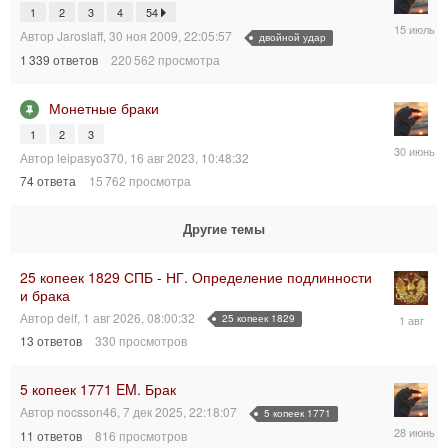
1
2
3
4
54
15
Автор
Jaroslaff
,
30 ноя 2009, 22:05:57
двойной удар
июл
2026,
1 339
ответов
220 562
просмотра
20:59:32
Монетные браки
1
2
3
30
Автор
leipasyo370
,
16 авг 2023, 10:48:32
июн
74
ответа
15 762
просмотра
2026,
18:42:24
Другие темы
25 копеек 1829 СПБ - НГ. Определение подлинности
и брака
1
Автор
delf
,
1 авг 2026, 08:00:32
25 копеек 1829
авг
13
ответов
330
просмотров
2026,
08:37:37
5 копеек 1771 EM. Брак
Автор
nocsson46
,
7 дек 2025, 22:18:07
5 копеек 1771
28
11
ответов
816
просмотров
июн