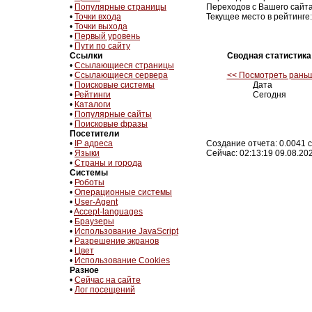
•
Популярные страницы
Переходов с Вашего сайта
•
Точки входа
Текущее место в рейтинге:
•
Точки выхода
•
Первый уровень
•
Пути по сайту
Ссылки
Сводная статистика
•
Ссылающиеся страницы
•
Ссылающиеся сервера
<< Посмотреть рань
•
Поисковые системы
Дата
•
Рейтинги
Сегодня
•
Каталоги
•
Популярные сайты
•
Поисковые фразы
Посетители
•
IP адреса
Создание отчета: 0.0041 с
•
Языки
Сейчас: 02:13:19 09.08.20
•
Страны и города
Системы
•
Роботы
•
Операционные системы
•
User-Agent
•
Accept-languages
•
Браузеры
•
Использование JavaScript
•
Разрешение экранов
•
Цвет
•
Использование Cookies
Разное
•
Сейчас на сайте
•
Лог посещений