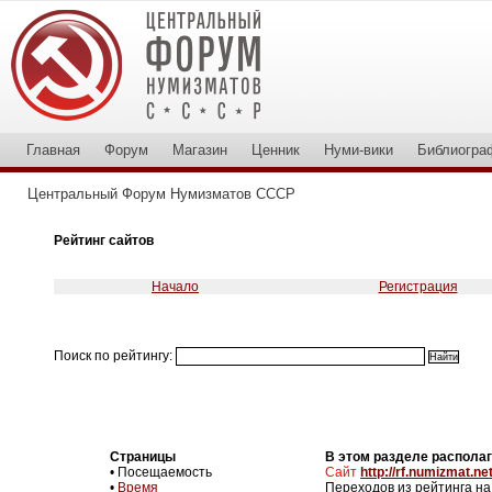
Главная
Форум
Магазин
Ценник
Нуми-вики
Библиогра
Центральный Форум Нумизматов СССР
Рейтинг сайтов
Начало
Регистрация
Поиск по рейтингу:
Страницы
В этом разделе располаг
• Посещаемость
Сайт
http://rf.numizmat.net
•
Время
Переходов из рейтинга на