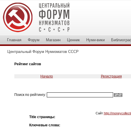
Главная
Форум
Магазин
Ценник
Нуми-вики
Библиогра
Центральный Форум Нумизматов СССР
Рейтинг сайтов
Начало
Регистрация
Поиск по рейтингу:
Сайт
http://moneycollect
Title страницы:
Ключевые слова: