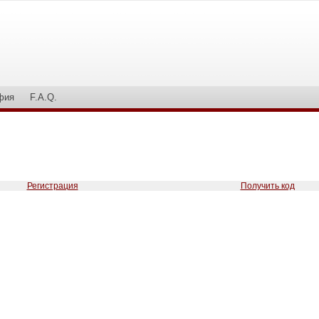
фия
F.A.Q.
Регистрация
Получить код