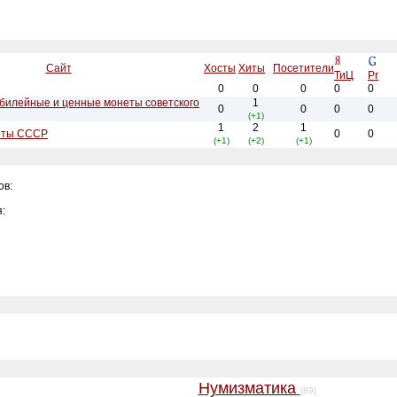
Сайт
Хосты
Хиты
Посетители
ТиЦ
Pr
0
0
0
0
0
билейные и ценные монеты советского
1
0
0
0
0
(+1)
1
2
1
оты СССР
0
0
(+1)
(+2)
(+1)
ов:
:
Нумизматика
[89]