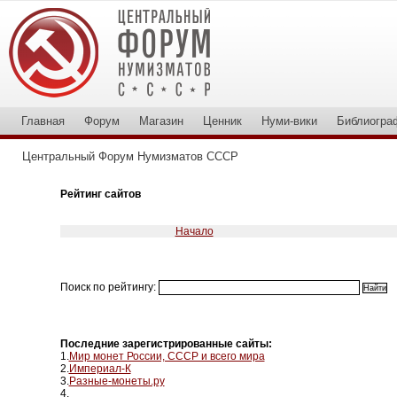
Главная
Форум
Магазин
Ценник
Нуми-вики
Библиогра
Центральный Форум Нумизматов СССР
Рейтинг сайтов
Начало
Поиск по рейтингу:
Последние зарегистрированные сайты:
1.
Мир монет России, СССР и всего мира
2.
Империал-К
3.
Разные-монеты.ру
4.