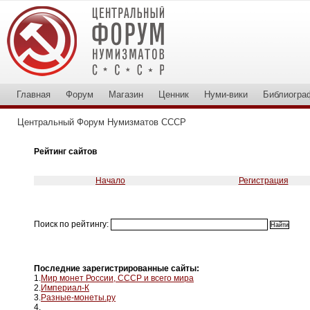
Главная
Форум
Магазин
Ценник
Нуми-вики
Библиогра
Центральный Форум Нумизматов СССР
Рейтинг сайтов
Начало
Регистрация
Поиск по рейтингу:
Последние зарегистрированные сайты:
1.
Мир монет России, СССР и всего мира
2.
Империал-К
3.
Разные-монеты.ру
4.