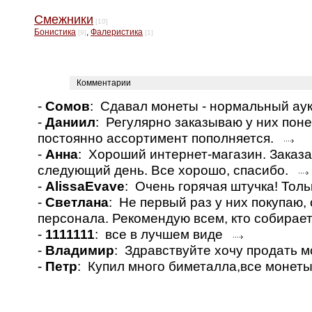
Смежники
[10]
Бонистика
,
Фалеристика
[9]
[1]
Комментарии
-
Сомов
: Сдавал монеты - нормальный а
-
Даниил
: Регулярно заказываю у них пон
постоянно ассортимент пополняется.
-
Анна
: Хороший интернет-магазин. Заказа
следующий день. Все хорошо, спасибо.
-
AlissaEvave
: Очень горячая штучка! Толь
-
Светлана
: Не первый раз у них покупаю
персонала. Рекомендую всем, кто собирае
-
1111111
: все в лучшем виде
-
Владимир
: Здравствуйте хочу продать 
-
Петр
: Купил много биметалла,все монет