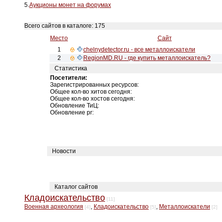
5.
Аукционы монет на форумах
Всего сайтов в каталоге: 175
Место
Сайт
1
chelnydetector.ru - все металлоискатели
2
RegionMD.RU - где купить металлоискатель?
Статистика
Посетители:
Зарегистрированных ресурсов:
Общее кол-во хитов сегодня:
Общее кол-во хостов сегодня:
Обновление ТиЦ:
Обновление pr:
Новости
Каталог сайтов
Кладоискательство
[11]
Военная археология
,
Кладоискательство
,
Металлоискатели
[4]
[5]
[2]