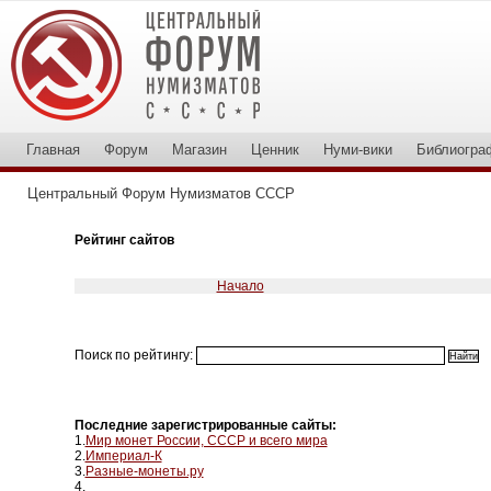
Главная
Форум
Магазин
Ценник
Нуми-вики
Библиогра
Центральный Форум Нумизматов СССР
Рейтинг сайтов
Начало
Поиск по рейтингу:
Последние зарегистрированные сайты:
1.
Мир монет России, СССР и всего мира
2.
Империал-К
3.
Разные-монеты.ру
4.