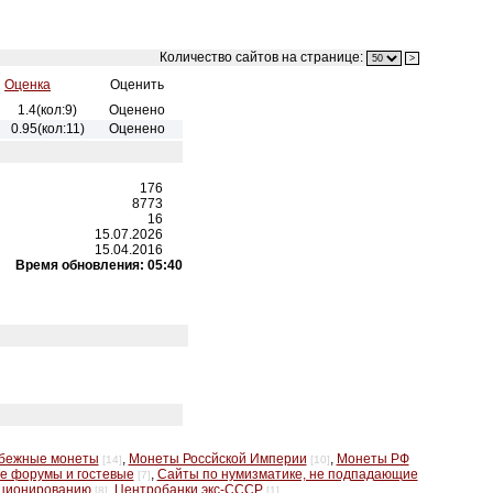
Количество сайтов на странице:
Оценка
Оценить
1.4(кол:9)
Оценено
0.95(кол:11)
Оценено
176
8773
16
15.07.2026
15.04.2016
Время обновления: 05:40
бежные монеты
,
Монеты Россйской Империи
,
Монеты РФ
[14]
[10]
е форумы и гостевые
,
Сайты по нумизматике, не подпадающие
[7]
кционированию
,
Центробанки экс-СССР
[8]
[1]