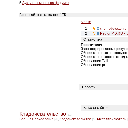
5.
Аукционы монет на форумах
Всего сайтов в каталоге: 175
Место
1
chelnydetector.r
2
RegionMD.RU - г
Статистика
Посетители:
Зарегистрированных ресурс
Общее кол-во хитов сегодня:
Общее кол-во хостов сегодня
Обновление ТиЦ:
Обновление pr:
Новости
Каталог сайтов
Кладоискательство
[11]
Военная археология
,
Кладоискательство
,
Металлоискатели
[4]
[5]