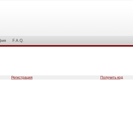
фия
F.A.Q.
Регистрация
Получить код