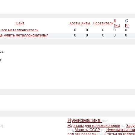
Сайт
Хосты
Хиты
Посетители
ТиЦ
Pr
u - все металлоискатели
0
0
0
0
0
де купить металлоискатель?
0
0
0
0
0
ов:
:
Нумизматика
[89]
Журналы для коллекционеров
,
Зару
[2]
[1]
,
Монеты СССР
,
Нумизматически
[21]
[3]
под эти разделы
,
Статьи по колле
[24]