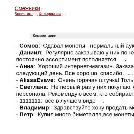
Смежники
[10]
Бонистика
,
Фалеристика
[9]
[1]
Комментарии
-
Сомов
: Сдавал монеты - нормальный а
-
Даниил
: Регулярно заказываю у них пон
постоянно ассортимент пополняется.
-
Анна
: Хороший интернет-магазин. Заказа
следующий день. Все хорошо, спасибо.
-
AlissaEvave
: Очень горячая штучка! Толь
-
Светлана
: Не первый раз у них покупаю
персонала. Рекомендую всем, кто собирае
-
1111111
: все в лучшем виде
-
Владимир
: Здравствуйте хочу продать 
-
Петр
: Купил много биметалла,все монет