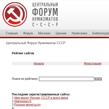
Главная
Форум
Магазин
Ценник
Нуми-вики
Библиогра
Центральный Форум Нумизматов СССР
Рейтинг сайтов
Начало
Регистрация
Поиск по рейтингу:
Последние зарегистрированные сайты:
1.
Мир монет России, СССР и всего мира
2.
Империал-К
3.
Разные-монеты.ру
4.