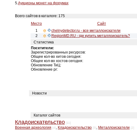
5.
Аукционы монет на форумах
Всего сайтов в каталоге: 175
Место
Сайт
1
chelnydetector.ru - все металлоискатели
2
RegionMD.RU - где купить металлоискатель?
Статистика
Посетители:
Зарегистрированных ресурсов:
Общее кол-во хитов сегодня:
Общее кол-во хостов сегодня:
Обновление ТиЦ:
Обновление pr:
Новости
Каталог сайтов
Кладоискательство
[11]
Военная археология
,
Кладоискательство
,
Металлоискатели
[4]
[5]
[2]