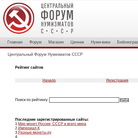
Главная
Форум
Магазин
Ценник
Нуми-вики
Библиогра
Центральный Форум Нумизматов СССР
Рейтинг сайтов
Начало
Регистрация
Поиск по рейтингу:
Последние зарегистрированные сайты:
1.
Мир монет России, СССР и всего мира
2.
Империал-К
3.
Разные-монеты.ру
4.