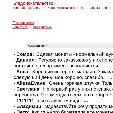
Кладоискательство
[11]
Военная археология
,
Кладоискательство
,
Металлоискатели
[4]
[5]
[2]
Смежники
[10]
Бонистика
,
Фалеристика
[9]
[1]
Комментарии
-
Сомов
: Сдавал монеты - нормальный а
-
Даниил
: Регулярно заказываю у них пон
постоянно ассортимент пополняется.
-
Анна
: Хороший интернет-магазин. Заказа
следующий день. Все хорошо, спасибо.
-
AlissaEvave
: Очень горячая штучка! Толь
-
Светлана
: Не первый раз у них покупаю
персонала. Рекомендую всем, кто собирае
-
1111111
: все в лучшем виде
-
Владимир
: Здравствуйте хочу продать 
-
Петр
: Купил много биметалла,все монет